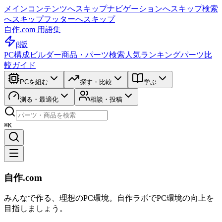
メインコンテンツへスキップ
ナビゲーションへスキップ
検索
へスキップ
フッターへスキップ
自作.com 用語集
β版
PC構成ビルダー
商品・パーツ検索
人気ランキング
パーツ比
較ガイド
PCを組む
探す・比較
学ぶ
測る・最適化
相談・投稿
⌘K
自作.com
みんなで作る、理想のPC環境
。
自作ラボ
でPC環境の向上を
目指しましょう。