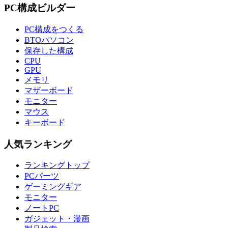
PC構成ビルダー
PC構成をつくる
BTOパソコン
保存した構成
CPU
GPU
メモリ
マザーボード
モニター
マウス
キーボード
人気ランキング
ランキングトップ
PCパーツ
ゲーミングギア
モニター
ノートPC
ガジェット・漫画