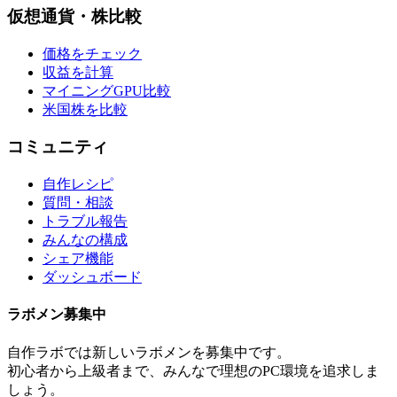
仮想通貨・株比較
価格をチェック
収益を計算
マイニングGPU比較
米国株を比較
コミュニティ
自作レシピ
質問・相談
トラブル報告
みんなの構成
シェア機能
ダッシュボード
ラボメン
募集中
自作ラボ
では新しい
ラボメン
を募集中です。
初心者から上級者まで、みんなで理想のPC環境を追求しま
しょう。