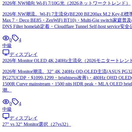
2026年 NW傾向 Wi-Fi 7/10G光
（
2026ネットワークトレンド
）
2026年 NW潮流。Wi-Fi 7主流化(BE200 BE200ax M.2 Key
Max 7・Deco BE85・ZenWiFi BT10)・Multi-Gig switch家庭普及(2.
DNS Filter homelab定着・Cloudflare Tunnel Self-host serv
0
4
中級
ディスプレイ
2026年 Monitor OLED 4K 240Hz主流化
（
2026モニタートレン
2026年 Monitor潮流。32" 4K 240Hz QD-OLED主流(ASUS PG32
PG27UCDP・$1099-1299・brightness改善)・480Hz QHD OLED(P
1500R Curve mainstream・1500 nits HDR peak・MLA OLED b
潮。
0
4
中級
ディスプレイ
27" vs 32" Monitor選択
（
27vs32
）