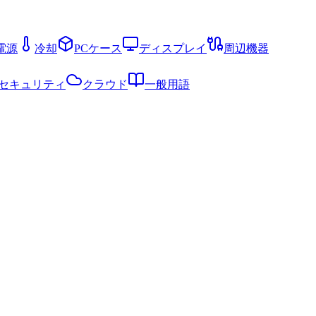
電源
冷却
PCケース
ディスプレイ
周辺機器
セキュリティ
クラウド
一般用語