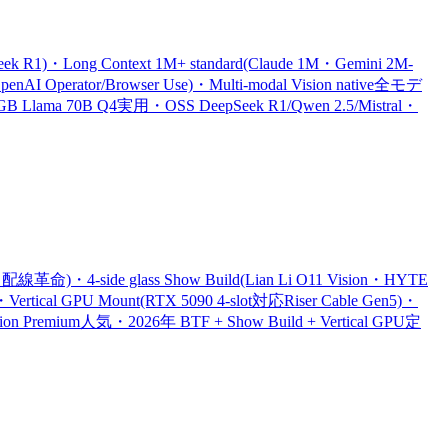
k R1)・Long Context 1M+ standard(Claude 1M・Gemini 2M-
enAI Operator/Browser Use)・Multi-modal Vision native全モデ
56GB Llama 70B Q4実用・OSS DeepSeek R1/Qwen 2.5/Mistral・
・4-side glass Show Build(Lian Li O11 Vision・HYTE
ertical GPU Mount(RTX 5090 4-slot対応Riser Cable Gen5)・
tion Premium人気・2026年 BTF + Show Build + Vertical GPU定