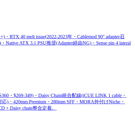
 40 melt issue(2022-2023年・Cablemod 90° adapter召
ATX 3.1 PSU推奨(Adapter経由NG)・Sense pin 4 lateral
 S360・$269-349)・Daisy Chain統合配線(iCUE LINK 1 cable・
X3D 230W対応)・420mm Premium・280mm SFF・MORA外付けNiche・
CD + Daisy chain整合定着。