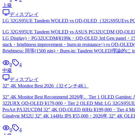
上級
ディスプレイ
LG 32GS95UE Tandem WOLED vs QD-OLED
（
32GS95UEvs 
LG 32GS95UE Tandem WOLED vs ASUS PG32UCDM QD-OLED(32"
LG Display)・PG32UCDM(¥199k・QD-OLED 3rd Gen panel・1500 n
stack・brightness improvement・burn-in resistance↑) vs QD-
Brightness: 同等(1500 nits)・Burn-in: Tandem WOLED理論的に i
0
4
中級
ディスプレイ
32" 4K Monitor Best 2026
（
32インチ4K
）
32" 4K Monitor Best Recommend 2026年。Tier 1 OLED Gami
322URX QD-OLED ¥179,000・Tier 2 OLED Mid: LG 32GS95UE 4K 
ProArt PA32UCDM 32" 4K QD-OLED 60Hz ¥199,000・Tier 4 Min
Gigabyte M32U 32" 4K 144Hz IPS ¥55,000・2026年 32" 4K OL
0
4