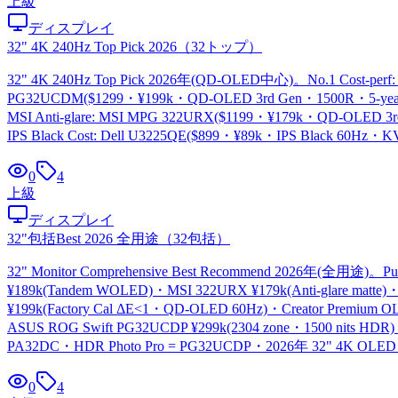
上級
ディスプレイ
32" 4K 240Hz Top Pick 2026
（
32トップ
）
32" 4K 240Hz Top Pick 2026年(QD-OLED中心)。No.1 Cost-perf:
PG32UCDM($1299・¥199k・QD-OLED 3rd Gen・1500R・5-year O
MSI Anti-glare: MSI MPG 322URX($1199・¥179k・QD-OLED 3r
IPS Black Cost: Dell U3225QE($899・¥89k・IPS Black 60Hz
0
4
上級
ディスプレイ
32"包括Best 2026 全用途
（
32包括
）
32" Monitor Comprehensive Best Recommend 2026年(全用途)。P
¥189k(Tandem WOLED)・MSI 322URX ¥179k(Anti-glare matte)・
¥199k(Factory Cal ΔE<1・QD-OLED 60Hz)・Creator Premium OLED
ASUS ROG Swift PG32UCDP ¥299k(2304 zone・1500 nits HDR)
PA32DC・HDR Photo Pro = PG32UCDP・2026年 32" 4K OLED 24
0
4