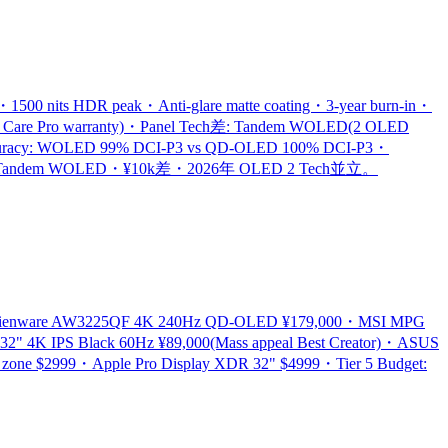
its HDR peak・Anti-glare matte coating・3-year burn-in・
D Care Pro warranty)・Panel Tech差: Tandem WOLED(2 OLED
 Accuracy: WOLED 99% DCI-P3 vs QD-OLED 100% DCI-P3・
lity = Tandem WOLED・¥10k差・2026年 OLED 2 Tech並立。
Alienware AW3225QF 4K 240Hz QD-OLED ¥179,000・MSI MPG
 4K IPS Black 60Hz ¥89,000(Mass appeal Best Creator)・ASUS
ne $2999・Apple Pro Display XDR 32" $4999・Tier 5 Budget: