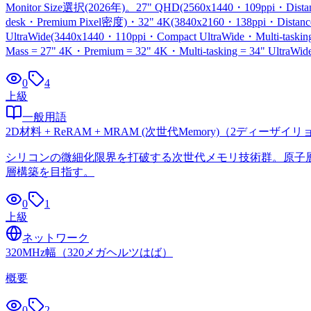
Monitor Size選択(2026年)。27" QHD(2560x1440・109ppi・Distanc
desk・Premium Pixel密度)・32" 4K(3840x2160・138ppi・Distan
UltraWide(3440x1440・110ppi・Compact UltraWide・Multi-task
Mass = 27" 4K・Premium = 32" 4K・Multi-tasking = 34" UltraW
0
4
上級
一般用語
2D材料 + ReRAM + MRAM (次世代Memory)
（
2ディーザイリ
シリコンの微細化限界を打破する次世代メモリ技術群。原子層
層構築を目指す。
0
1
上級
ネットワーク
320MHz幅
（
320メガヘルツはば
）
概要
0
2