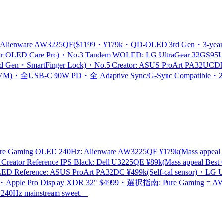
 Alienware AW3225QF($1199・¥179k・QD-OLED 3rd Gen・3-year 
LED Care Pro)・No.3 Tandem WOLED: LG UltraGear 32GS95U
d Gen・SmartFinger Lock)・No.5 Creator: ASUS ProArt PA32
・KVM)・全USB-C 90W PD・全 Adaptive Sync/G-Sync Compatible・2
ure Gaming OLED 240Hz: Alienware AW3225QF ¥179k(Mass ap
Creator Reference IPS Black: Dell U3225QE ¥89k(Mass appe
 Reference: ASUS ProArt PA32DC ¥499k(Self-cal sensor)・LG U
・Apple Pro Display XDR 32" $4999・選択指南: Pure Gaming = AW3
0Hz mainstream sweet。