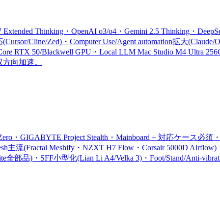
tended Thinking・OpenAI o3/o4・Gemini 2.5 Thinking・DeepSee
rsor/Cline/Zed)・Computer Use/Agent automation拡大(Claude/Op
Core RTX 50/Blackwell GPU・Local LLM Mac Studio M4 Ultra 2
al AI双方向加速。
IGABYTE Project Stealth・Mainboard + 対応ケース必須・配線革命)
h主流(Fractal Meshify・NZXT H7 Flow・Corsair 5000D Airflow)・V
ite全部品)・SFF小型化(Lian Li A4/Velka 3)・Foot/Stand/Anti-vibra