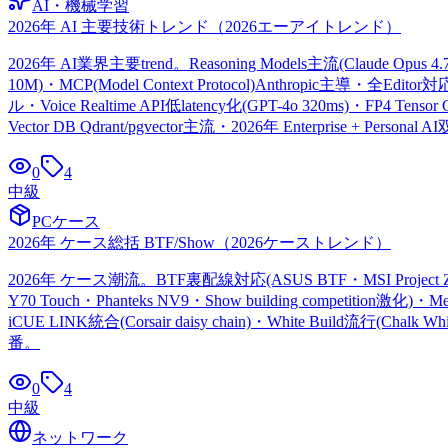
AI・機械学習
2026年 AI 主要技術トレンド
（
2026エーアイトレンド
）
2026年 AI業界主要trend。Reasoning Models主流(Claude Opus 4.7 Ex
10M)・MCP(Model Context Protocol)Anthropic主導・全Editor対応(Cu
ル・Voice Realtime API低latency化(GPT-4o 320ms)・FP4 Tensor 
Vector DB Qdrant/pgvector主流・2026年 Enterprise + Person
0
4
中級
PCケース
2026年 ケース総括 BTF/Show
（
2026ケーストレンド
）
2026年 ケース潮流。BTF裏配線対応(ASUS BTF・MSI Project Zero・G
Y70 Touch・Phanteks NV9・Show building competition激化)・Mes
iCUE LINK統合(Corsair daisy chain)・White Build流行(Chalk Wh
番。
0
4
中級
ネットワーク