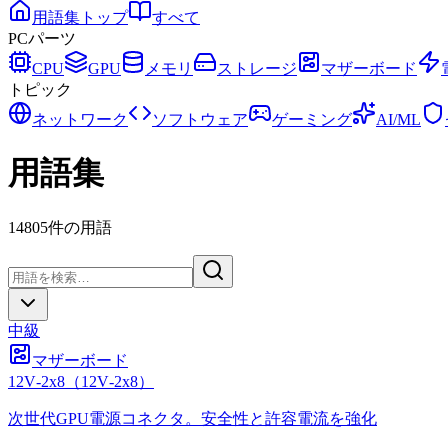
用語集トップ
すべて
PCパーツ
CPU
GPU
メモリ
ストレージ
マザーボード
トピック
ネットワーク
ソフトウェア
ゲーミング
AI/ML
用語集
14805
件の用語
中級
マザーボード
12V‑2x8
（
12V‑2x8
）
次世代GPU電源コネクタ。安全性と許容電流を強化