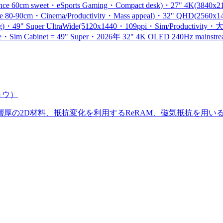
e 60cm sweet・eSports Gaming・Compact desk)・27" 4K(3840x21
ce 80-90cm・Cinema/Productivity・Mass appeal)・32" QHD(25
ing)・49" Super UltraWide(5120x1440・109ppi・Sim/Productivit
ide・Sim Cabinet = 49" Super・2026年 32" 4K OLED 240Hz mainstr
ョウ
）
厚の2D材料、抵抗変化を利用するReRAM、磁気抵抗を用い