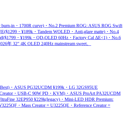
burn-in・1700R curve)・No.2 Premium ROG: ASUS ROG Swift
E($1299・¥189k・Tandem WOLED・Anti-glare matte)・No.4
UCDM($1799・¥199k・QD-OLED 60Hz・Factory Cal ΔE<1)・No.6
026年 32" 4K OLED 240Hz mainstream sweet。
peal Best)・ASUS PG32UCDM ¥199k・LG 32GS95UE
al Best Creator・USB-C 90W PD・KVM)・ASUS ProArt PA32UCDM
ltraFine 32EP950 ¥229k(legacy)・Mini-LED HDR Premium:
225QF・Mass Creator = U3225QE・Reference Creator =