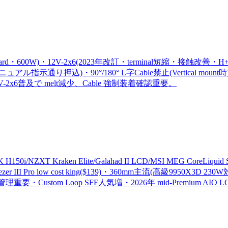
dard・600W)・12V-2x6(2023年改訂・terminal短縮・接触改善・H++)・RTX
り押込)・90°/180° L字Cable禁止(Vertical mount時)・Native 
2026年 12V-2x6普及で melt減少、Cable 強制装着確認重要。
i/NZXT Kraken Elite/Galahad II LCD/MSI MEG CoreLiquid
id Freezer III Pro low cost king($139)・360mm主流(高級9950
命管理重要・Custom Loop SFF人気増・2026年 mid-Premium AIO L