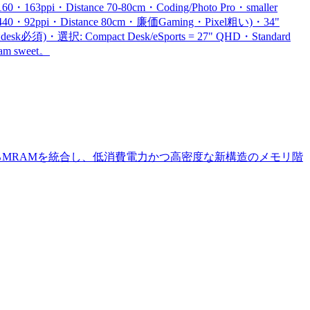
60・163ppi・Distance 70-80cm・Coding/Photo Pro・smaller
60x1440・92ppi・Distance 80cm・廉価Gaming・Pixel粗い)・34"
y・大desk必須)・選択: Compact Desk/eSports = 27" QHD・Standard
eam sweet。
るMRAMを統合し、低消費電力かつ高密度な新構造のメモリ階