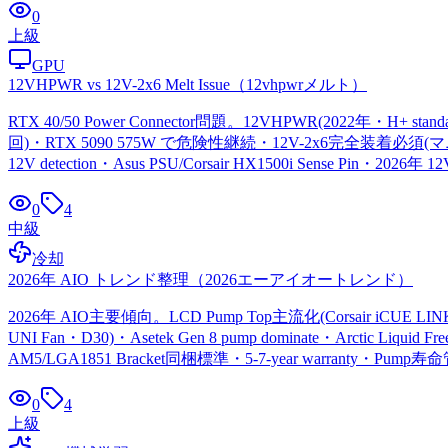
0
上級
GPU
12VHPWR vs 12V-2x6 Melt Issue
（
12vhpwrメルト
）
RTX 40/50 Power Connector問題。12VHPWR(2022年・H+ stan
回)・RTX 5090 575W で危険性継続・12V-2x6完全装着必須(マニュアル指示通
12V detection・Asus PSU/Corsair HX1500i Sense Pin・
0
4
中級
冷却
2026年 AIO トレンド整理
（
2026エーアイオートレンド
）
2026年 AIO主要傾向。LCD Pump Top主流化(Corsair iCUE LINK H150
UNI Fan・D30)・Asetek Gen 8 pump dominate・Arctic Liqu
AM5/LGA1851 Bracket同梱標準・5-7-year warranty・Pump寿
0
4
上級