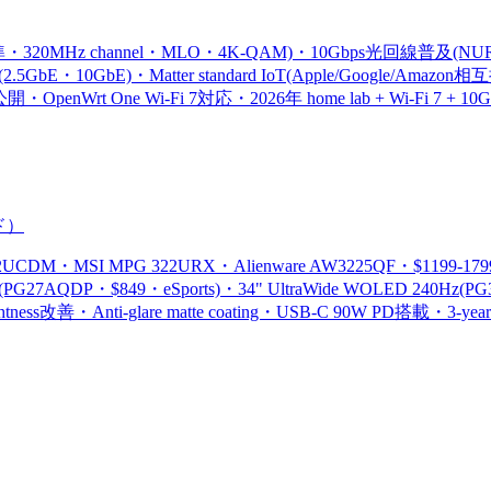
-E標準・320MHz channel・MLO・4K-QAM)・10Gbps光回線普及(
5GbE・10GbE)・Matter standard IoT(Apple/Google/Amazon相互接続
ice安全公開・OpenWrt One Wi-Fi 7対応・2026年 home lab + Wi-Fi 7 
ド
）
UCDM・MSI MPG 322URX・Alienware AW3225QF・$1199-1799
G27AQDP・$849・eSports)・34" UltraWide WOLED 240Hz(PG3
rightness改善・Anti-glare matte coating・USB-C 90W PD搭載・3-