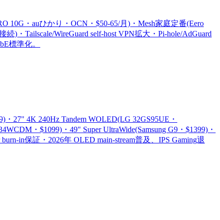
NURO 10G・auひかり・OCN・$50-65/月)・Mesh家庭定番(Eero
)・Tailscale/WireGuard self-host VPN拡大・Pi-hole/AdGuard
+ 10GbE標準化。
)・27" 4K 240Hz Tandem WOLED(LG 32GS95UE・
4WCDM・$1099)・49" Super UltraWide(Samsung G9・$1399)・
year burn-in保証・2026年 OLED main-stream普及、IPS Gaming退