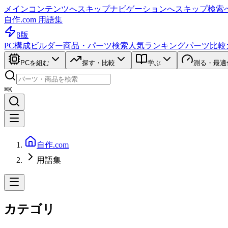
メインコンテンツへスキップ
ナビゲーションへスキップ
検索
自作.com 用語集
β版
PC構成ビルダー
商品・パーツ検索
人気ランキング
パーツ比較
PCを組む
探す・比較
学ぶ
測る・最適
⌘K
自作.com
用語集
カテゴリ