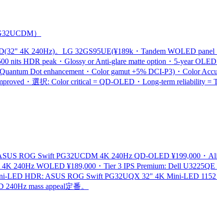
PG32UCDM
）
 4K 240Hz)。LG 32GS95UE(¥189k・Tandem WOLED panel・1500 n
its HDR peak・Glossy or Anti-glare matte option・5-year OLE
OLED(Quantum Dot enhancement・Color gamut +5% DCI-P3)・Color
mproved・選択: Color critical = QD-OLED・Long-term reliabi
ng: ASUS ROG Swift PG32UCDM 4K 240Hz QD-OLED ¥199,000・
240Hz WOLED ¥189,000・Tier 3 IPS Premium: Dell U3225QE 32"
i-LED HDR: ASUS ROG Swift PG32UQX 32" 4K Mini-LED 1152 zo
ED 240Hz mass appeal定番。