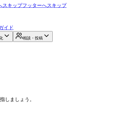
へスキップ
フッターへスキップ
ガイド
化
相談・投稿
目指しましょう。