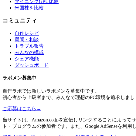
マイニングGPU比較
米国株を比較
コミュニティ
自作レシピ
質問・相談
トラブル報告
みんなの構成
シェア機能
ダッシュボード
ラボメン
募集中
自作ラボ
では新しい
ラボメン
を募集中です。
初心者から上級者まで、みんなで理想のPC環境を追求しまし
ご応募はこちら
→
当サイトは、Amazon.co.jpを宣伝しリンクすることに
ト・プログラムの参加者です。また、Google AdSenseを