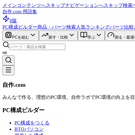
メインコンテンツへスキップ
ナビゲーションへスキップ
検索
自作.com 用語集
β版
PC構成ビルダー
商品・パーツ検索
人気ランキング
パーツ比較
PCを組む
探す・比較
学ぶ
測る・最適
⌘K
自作.com
みんなで作る、理想のPC環境
。
自作ラボ
でPC環境の向上を
PC構成ビルダー
PC構成をつくる
BTOパソコン