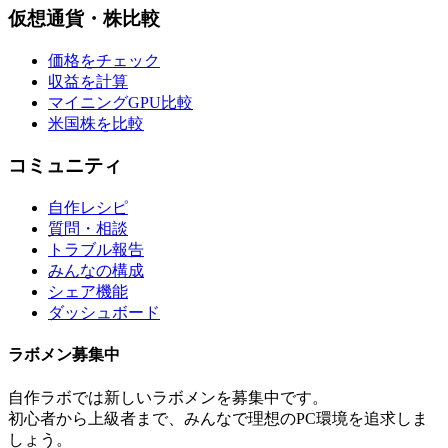
仮想通貨・株比較
価格をチェック
収益を計算
マイニングGPU比較
米国株を比較
コミュニティ
自作レシピ
質問・相談
トラブル報告
みんなの構成
シェア機能
ダッシュボード
ラボメン
募集中
自作ラボ
では新しい
ラボメン
を募集中です。
初心者から上級者まで、みんなで理想のPC環境を追求しま
しょう。