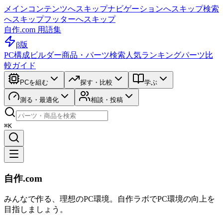
メインコンテンツへスキップ
ナビゲーションへスキップ
検索
へスキップ
フッターへスキップ
自作.com 用語集
β版
PC構成ビルダー
商品・パーツ検索
人気ランキング
パーツ比
較ガイド
PCを組む
探す・比較
学ぶ
測る・最適化
相談・投稿
⌘K
自作.com
みんなで作る、理想のPC環境
。
自作ラボ
でPC環境の向上を
目指しましょう。