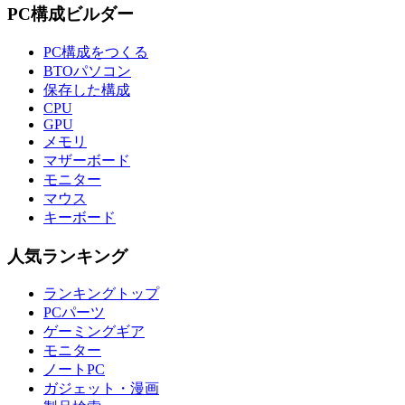
PC構成ビルダー
PC構成をつくる
BTOパソコン
保存した構成
CPU
GPU
メモリ
マザーボード
モニター
マウス
キーボード
人気ランキング
ランキングトップ
PCパーツ
ゲーミングギア
モニター
ノートPC
ガジェット・漫画