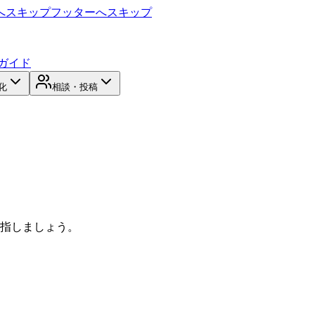
へスキップ
フッターへスキップ
ガイド
化
相談・投稿
目指しましょう。