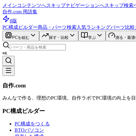
メインコンテンツへスキップ
ナビゲーションへスキップ
検索
自作.com 用語集
β版
PC構成ビルダー
商品・パーツ検索
人気ランキング
パーツ比較
PCを組む
探す・比較
学ぶ
測る・最適
⌘K
自作.com
みんなで作る、理想のPC環境
。
自作ラボ
でPC環境の向上を
PC構成ビルダー
PC構成をつくる
BTOパソコン