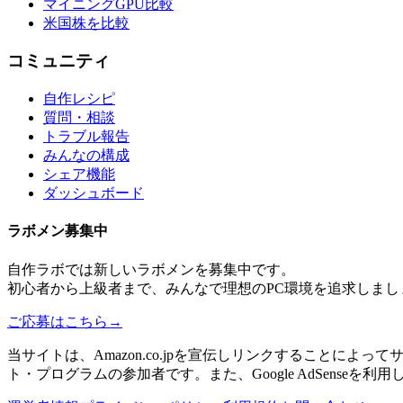
マイニングGPU比較
米国株を比較
コミュニティ
自作レシピ
質問・相談
トラブル報告
みんなの構成
シェア機能
ダッシュボード
ラボメン
募集中
自作ラボ
では新しい
ラボメン
を募集中です。
初心者から上級者まで、みんなで理想のPC環境を追求しまし
ご応募はこちら
→
当サイトは、Amazon.co.jpを宣伝しリンクすることに
ト・プログラムの参加者です。また、Google AdSenseを