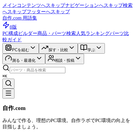
メインコンテンツへスキップ
ナビゲーションへスキップ
検索
へスキップ
フッターへスキップ
自作.com 用語集
β版
PC構成ビルダー
商品・パーツ検索
人気ランキング
パーツ比
較ガイド
PCを組む
探す・比較
学ぶ
測る・最適化
相談・投稿
⌘K
自作.com
みんなで作る、理想のPC環境
。
自作ラボ
でPC環境の向上を
目指しましょう。