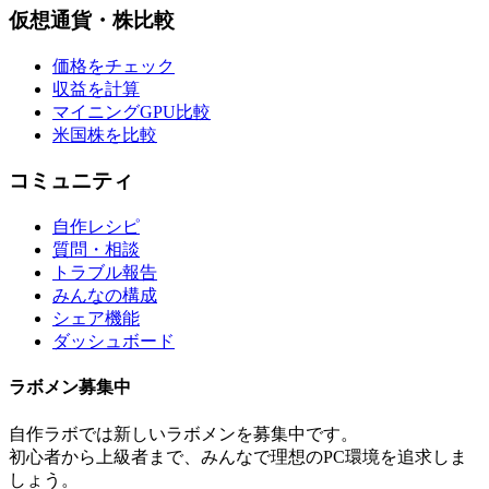
仮想通貨・株比較
価格をチェック
収益を計算
マイニングGPU比較
米国株を比較
コミュニティ
自作レシピ
質問・相談
トラブル報告
みんなの構成
シェア機能
ダッシュボード
ラボメン
募集中
自作ラボ
では新しい
ラボメン
を募集中です。
初心者から上級者まで、みんなで理想のPC環境を追求しま
しょう。