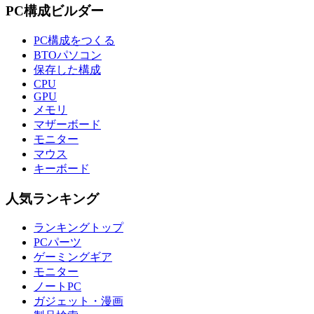
PC構成ビルダー
PC構成をつくる
BTOパソコン
保存した構成
CPU
GPU
メモリ
マザーボード
モニター
マウス
キーボード
人気ランキング
ランキングトップ
PCパーツ
ゲーミングギア
モニター
ノートPC
ガジェット・漫画