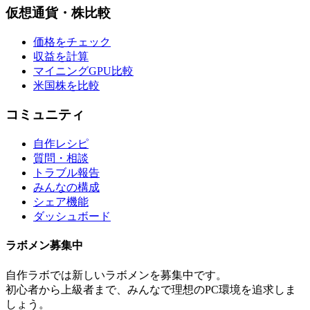
仮想通貨・株比較
価格をチェック
収益を計算
マイニングGPU比較
米国株を比較
コミュニティ
自作レシピ
質問・相談
トラブル報告
みんなの構成
シェア機能
ダッシュボード
ラボメン
募集中
自作ラボ
では新しい
ラボメン
を募集中です。
初心者から上級者まで、みんなで理想のPC環境を追求しま
しょう。