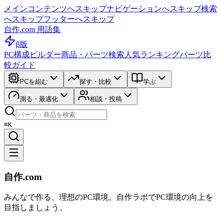
メインコンテンツへスキップ
ナビゲーションへスキップ
検索
へスキップ
フッターへスキップ
自作.com 用語集
β版
PC構成ビルダー
商品・パーツ検索
人気ランキング
パーツ比
較ガイド
PCを組む
探す・比較
学ぶ
測る・最適化
相談・投稿
⌘K
自作.com
みんなで作る、理想のPC環境
。
自作ラボ
でPC環境の向上を
目指しましょう。