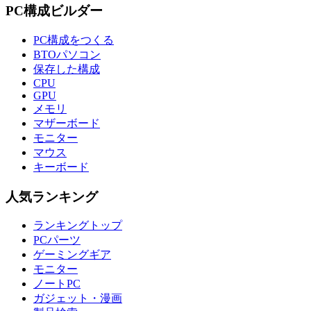
PC構成ビルダー
PC構成をつくる
BTOパソコン
保存した構成
CPU
GPU
メモリ
マザーボード
モニター
マウス
キーボード
人気ランキング
ランキングトップ
PCパーツ
ゲーミングギア
モニター
ノートPC
ガジェット・漫画