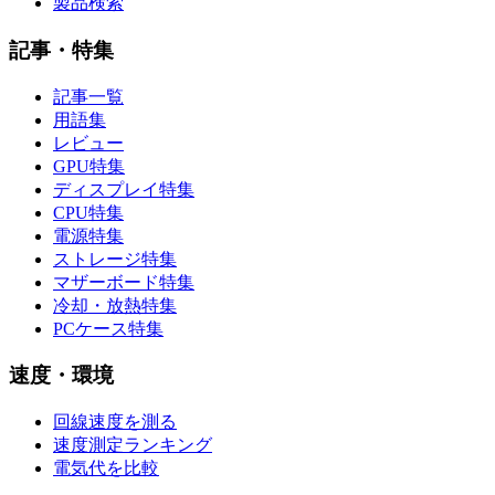
製品検索
記事・特集
記事一覧
用語集
レビュー
GPU特集
ディスプレイ特集
CPU特集
電源特集
ストレージ特集
マザーボード特集
冷却・放熱特集
PCケース特集
速度・環境
回線速度を測る
速度測定ランキング
電気代を比較