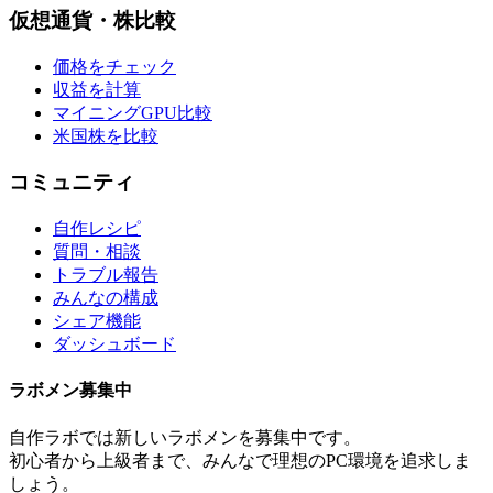
仮想通貨・株比較
価格をチェック
収益を計算
マイニングGPU比較
米国株を比較
コミュニティ
自作レシピ
質問・相談
トラブル報告
みんなの構成
シェア機能
ダッシュボード
ラボメン
募集中
自作ラボ
では新しい
ラボメン
を募集中です。
初心者から上級者まで、みんなで理想のPC環境を追求しま
しょう。