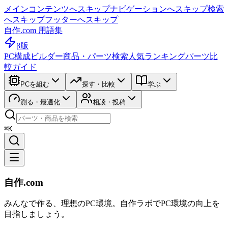
メインコンテンツへスキップ
ナビゲーションへスキップ
検索
へスキップ
フッターへスキップ
自作.com 用語集
β版
PC構成ビルダー
商品・パーツ検索
人気ランキング
パーツ比
較ガイド
PCを組む
探す・比較
学ぶ
測る・最適化
相談・投稿
⌘K
自作.com
みんなで作る、理想のPC環境
。
自作ラボ
でPC環境の向上を
目指しましょう。