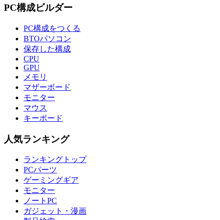
PC構成ビルダー
PC構成をつくる
BTOパソコン
保存した構成
CPU
GPU
メモリ
マザーボード
モニター
マウス
キーボード
人気ランキング
ランキングトップ
PCパーツ
ゲーミングギア
モニター
ノートPC
ガジェット・漫画