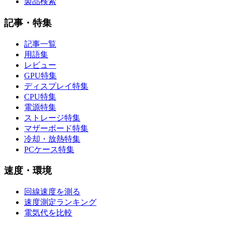
製品検索
記事・特集
記事一覧
用語集
レビュー
GPU特集
ディスプレイ特集
CPU特集
電源特集
ストレージ特集
マザーボード特集
冷却・放熱特集
PCケース特集
速度・環境
回線速度を測る
速度測定ランキング
電気代を比較