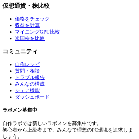
仮想通貨・株比較
価格をチェック
収益を計算
マイニングGPU比較
米国株を比較
コミュニティ
自作レシピ
質問・相談
トラブル報告
みんなの構成
シェア機能
ダッシュボード
ラボメン
募集中
自作ラボ
では新しい
ラボメン
を募集中です。
初心者から上級者まで、みんなで理想のPC環境を追求しま
しょう。