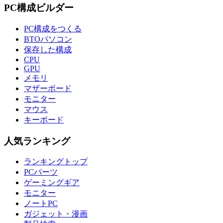
PC構成ビルダー
PC構成をつくる
BTOパソコン
保存した構成
CPU
GPU
メモリ
マザーボード
モニター
マウス
キーボード
人気ランキング
ランキングトップ
PCパーツ
ゲーミングギア
モニター
ノートPC
ガジェット・漫画