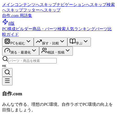
メインコンテンツへスキップ
ナビゲーションへスキップ
検索
へスキップ
フッターへスキップ
自作.com 用語集
β版
PC構成ビルダー
商品・パーツ検索
人気ランキング
パーツ比
較ガイド
PCを組む
探す・比較
学ぶ
測る・最適化
相談・投稿
⌘K
自作.com
みんなで作る、理想のPC環境
。
自作ラボ
でPC環境の向上を
目指しましょう。