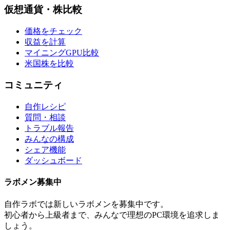
仮想通貨・株比較
価格をチェック
収益を計算
マイニングGPU比較
米国株を比較
コミュニティ
自作レシピ
質問・相談
トラブル報告
みんなの構成
シェア機能
ダッシュボード
ラボメン
募集中
自作ラボ
では新しい
ラボメン
を募集中です。
初心者から上級者まで、みんなで理想のPC環境を追求しま
しょう。