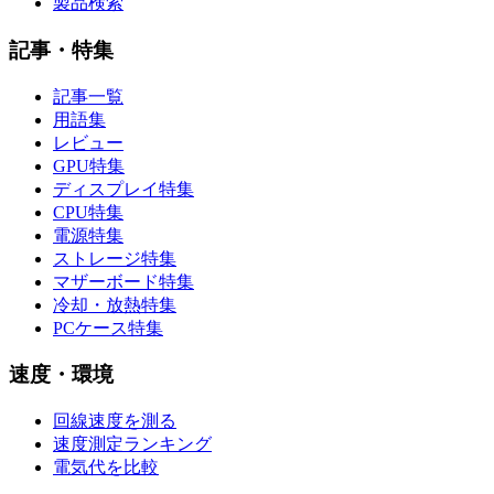
製品検索
記事・特集
記事一覧
用語集
レビュー
GPU特集
ディスプレイ特集
CPU特集
電源特集
ストレージ特集
マザーボード特集
冷却・放熱特集
PCケース特集
速度・環境
回線速度を測る
速度測定ランキング
電気代を比較