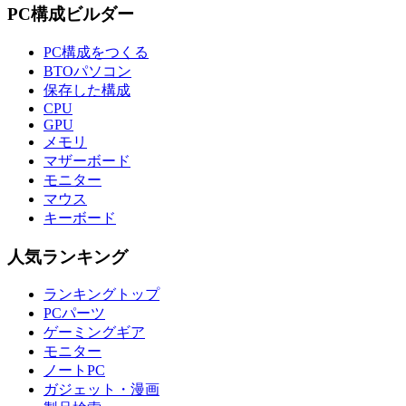
PC構成ビルダー
PC構成をつくる
BTOパソコン
保存した構成
CPU
GPU
メモリ
マザーボード
モニター
マウス
キーボード
人気ランキング
ランキングトップ
PCパーツ
ゲーミングギア
モニター
ノートPC
ガジェット・漫画