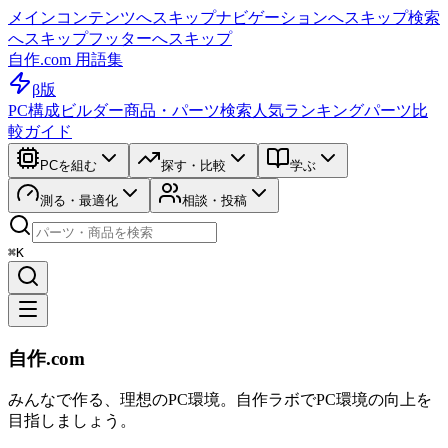
メインコンテンツへスキップ
ナビゲーションへスキップ
検索
へスキップ
フッターへスキップ
自作.com 用語集
β版
PC構成ビルダー
商品・パーツ検索
人気ランキング
パーツ比
較ガイド
PCを組む
探す・比較
学ぶ
測る・最適化
相談・投稿
⌘K
自作.com
みんなで作る、理想のPC環境
。
自作ラボ
でPC環境の向上を
目指しましょう。