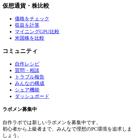
仮想通貨・株比較
価格をチェック
収益を計算
マイニングGPU比較
米国株を比較
コミュニティ
自作レシピ
質問・相談
トラブル報告
みんなの構成
シェア機能
ダッシュボード
ラボメン
募集中
自作ラボ
では新しい
ラボメン
を募集中です。
初心者から上級者まで、みんなで理想のPC環境を追求しま
しょう。