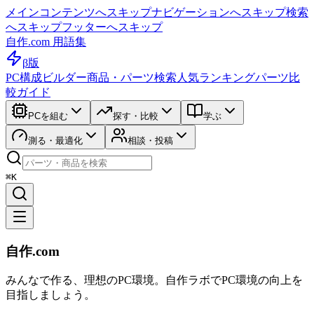
メインコンテンツへスキップ
ナビゲーションへスキップ
検索
へスキップ
フッターへスキップ
自作.com 用語集
β版
PC構成ビルダー
商品・パーツ検索
人気ランキング
パーツ比
較ガイド
PCを組む
探す・比較
学ぶ
測る・最適化
相談・投稿
⌘K
自作.com
みんなで作る、理想のPC環境
。
自作ラボ
でPC環境の向上を
目指しましょう。