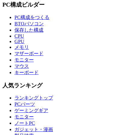
PC構成ビルダー
PC構成をつくる
BTOパソコン
保存した構成
CPU
GPU
メモリ
マザーボード
モニター
マウス
キーボード
人気ランキング
ランキングトップ
PCパーツ
ゲーミングギア
モニター
ノートPC
ガジェット・漫画