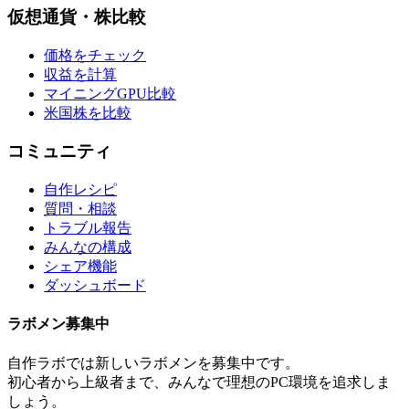
仮想通貨・株比較
価格をチェック
収益を計算
マイニングGPU比較
米国株を比較
コミュニティ
自作レシピ
質問・相談
トラブル報告
みんなの構成
シェア機能
ダッシュボード
ラボメン
募集中
自作ラボ
では新しい
ラボメン
を募集中です。
初心者から上級者まで、みんなで理想のPC環境を追求しま
しょう。