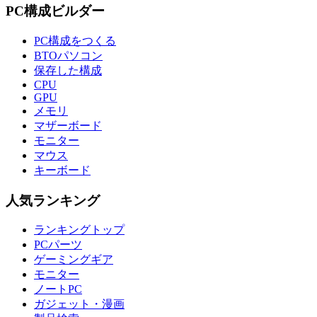
PC構成ビルダー
PC構成をつくる
BTOパソコン
保存した構成
CPU
GPU
メモリ
マザーボード
モニター
マウス
キーボード
人気ランキング
ランキングトップ
PCパーツ
ゲーミングギア
モニター
ノートPC
ガジェット・漫画