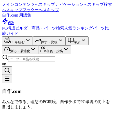
メインコンテンツへスキップ
ナビゲーションへスキップ
検索
へスキップ
フッターへスキップ
自作.com 用語集
β版
PC構成ビルダー
商品・パーツ検索
人気ランキング
パーツ比
較ガイド
PCを組む
探す・比較
学ぶ
測る・最適化
相談・投稿
⌘K
自作.com
みんなで作る、理想のPC環境
。
自作ラボ
でPC環境の向上を
目指しましょう。