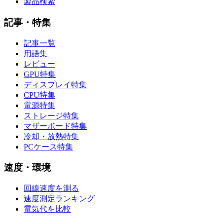
製品検索
記事・特集
記事一覧
用語集
レビュー
GPU特集
ディスプレイ特集
CPU特集
電源特集
ストレージ特集
マザーボード特集
冷却・放熱特集
PCケース特集
速度・環境
回線速度を測る
速度測定ランキング
電気代を比較