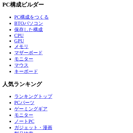
PC構成ビルダー
PC構成をつくる
BTOパソコン
保存した構成
CPU
GPU
メモリ
マザーボード
モニター
マウス
キーボード
人気ランキング
ランキングトップ
PCパーツ
ゲーミングギア
モニター
ノートPC
ガジェット・漫画