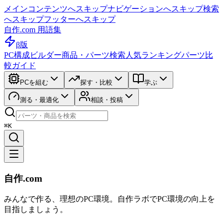
メインコンテンツへスキップ
ナビゲーションへスキップ
検索
へスキップ
フッターへスキップ
自作.com 用語集
β版
PC構成ビルダー
商品・パーツ検索
人気ランキング
パーツ比
較ガイド
PCを組む
探す・比較
学ぶ
測る・最適化
相談・投稿
⌘K
自作.com
みんなで作る、理想のPC環境
。
自作ラボ
でPC環境の向上を
目指しましょう。