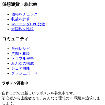
仮想通貨・株比較
価格をチェック
収益を計算
マイニングGPU比較
米国株を比較
コミュニティ
自作レシピ
質問・相談
トラブル報告
みんなの構成
シェア機能
ダッシュボード
ラボメン
募集中
自作ラボ
では新しい
ラボメン
を募集中です。
初心者から上級者まで、みんなで理想のPC環境を追求しま
しょう。