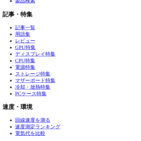
製品検索
記事・特集
記事一覧
用語集
レビュー
GPU特集
ディスプレイ特集
CPU特集
電源特集
ストレージ特集
マザーボード特集
冷却・放熱特集
PCケース特集
速度・環境
回線速度を測る
速度測定ランキング
電気代を比較