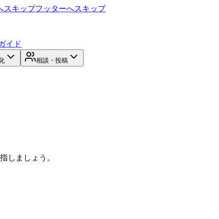
へスキップ
フッターへスキップ
ガイド
化
相談・投稿
目指しましょう。