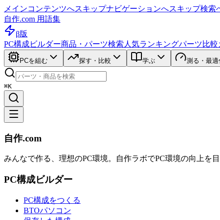
メインコンテンツへスキップ
ナビゲーションへスキップ
検索
自作.com 用語集
β版
PC構成ビルダー
商品・パーツ検索
人気ランキング
パーツ比較
PCを組む
探す・比較
学ぶ
測る・最適
⌘K
自作.com
みんなで作る、理想のPC環境
。
自作ラボ
でPC環境の向上を
PC構成ビルダー
PC構成をつくる
BTOパソコン