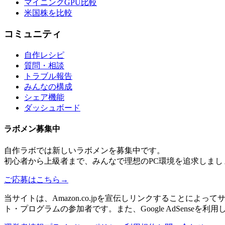
マイニングGPU比較
米国株を比較
コミュニティ
自作レシピ
質問・相談
トラブル報告
みんなの構成
シェア機能
ダッシュボード
ラボメン
募集中
自作ラボ
では新しい
ラボメン
を募集中です。
初心者から上級者まで、みんなで理想のPC環境を追求しまし
ご応募はこちら
→
当サイトは、Amazon.co.jpを宣伝しリンクすることに
ト・プログラムの参加者です。また、Google AdSenseを