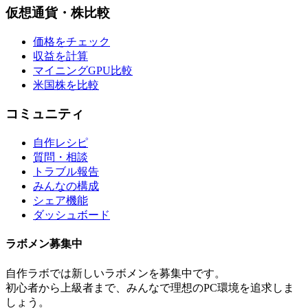
仮想通貨・株比較
価格をチェック
収益を計算
マイニングGPU比較
米国株を比較
コミュニティ
自作レシピ
質問・相談
トラブル報告
みんなの構成
シェア機能
ダッシュボード
ラボメン
募集中
自作ラボ
では新しい
ラボメン
を募集中です。
初心者から上級者まで、みんなで理想のPC環境を追求しま
しょう。