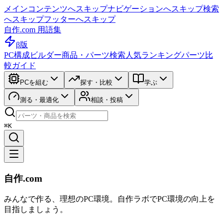
メインコンテンツへスキップ
ナビゲーションへスキップ
検索
へスキップ
フッターへスキップ
自作.com 用語集
β版
PC構成ビルダー
商品・パーツ検索
人気ランキング
パーツ比
較ガイド
PCを組む
探す・比較
学ぶ
測る・最適化
相談・投稿
⌘K
自作.com
みんなで作る、理想のPC環境
。
自作ラボ
でPC環境の向上を
目指しましょう。