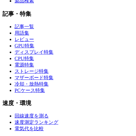
製品検索
記事・特集
記事一覧
用語集
レビュー
GPU特集
ディスプレイ特集
CPU特集
電源特集
ストレージ特集
マザーボード特集
冷却・放熱特集
PCケース特集
速度・環境
回線速度を測る
速度測定ランキング
電気代を比較