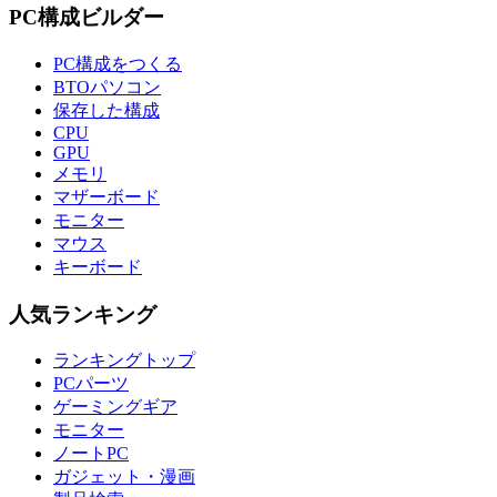
PC構成ビルダー
PC構成をつくる
BTOパソコン
保存した構成
CPU
GPU
メモリ
マザーボード
モニター
マウス
キーボード
人気ランキング
ランキングトップ
PCパーツ
ゲーミングギア
モニター
ノートPC
ガジェット・漫画