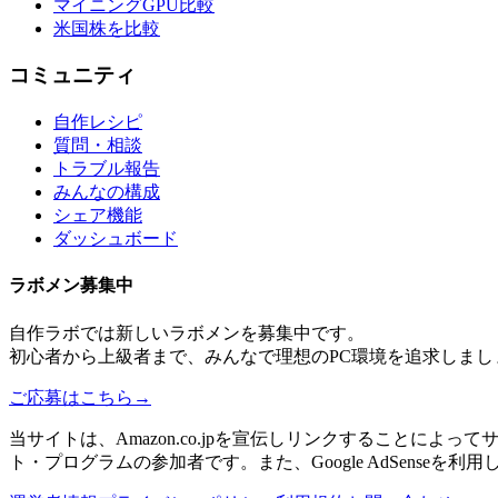
マイニングGPU比較
米国株を比較
コミュニティ
自作レシピ
質問・相談
トラブル報告
みんなの構成
シェア機能
ダッシュボード
ラボメン
募集中
自作ラボ
では新しい
ラボメン
を募集中です。
初心者から上級者まで、みんなで理想のPC環境を追求しまし
ご応募はこちら
→
当サイトは、Amazon.co.jpを宣伝しリンクすることに
ト・プログラムの参加者です。また、Google AdSenseを