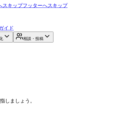
へスキップ
フッターへスキップ
ガイド
化
相談・投稿
目指しましょう。