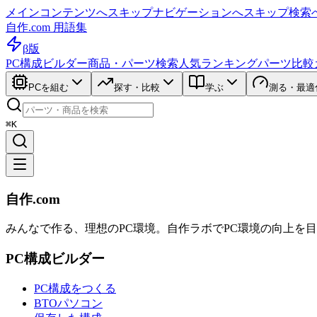
メインコンテンツへスキップ
ナビゲーションへスキップ
検索
自作.com 用語集
β版
PC構成ビルダー
商品・パーツ検索
人気ランキング
パーツ比較
PCを組む
探す・比較
学ぶ
測る・最適
⌘K
自作.com
みんなで作る、理想のPC環境
。
自作ラボ
でPC環境の向上を
PC構成ビルダー
PC構成をつくる
BTOパソコン