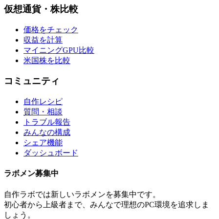
仮想通貨・株比較
価格をチェック
収益を計算
マイニングGPU比較
米国株を比較
コミュニティ
自作レシピ
質問・相談
トラブル報告
みんなの構成
シェア機能
ダッシュボード
ラボメン
募集中
自作ラボ
では新しい
ラボメン
を募集中です。
初心者から上級者まで、みんなで理想のPC環境を追求しま
しょう。