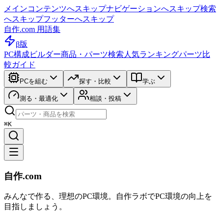
メインコンテンツへスキップ
ナビゲーションへスキップ
検索
へスキップ
フッターへスキップ
自作.com 用語集
β版
PC構成ビルダー
商品・パーツ検索
人気ランキング
パーツ比
較ガイド
PCを組む
探す・比較
学ぶ
測る・最適化
相談・投稿
⌘K
自作.com
みんなで作る、理想のPC環境
。
自作ラボ
でPC環境の向上を
目指しましょう。