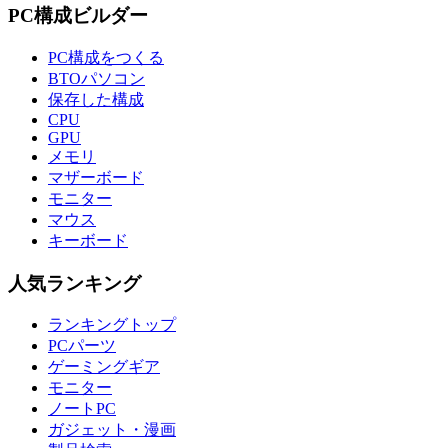
PC構成ビルダー
PC構成をつくる
BTOパソコン
保存した構成
CPU
GPU
メモリ
マザーボード
モニター
マウス
キーボード
人気ランキング
ランキングトップ
PCパーツ
ゲーミングギア
モニター
ノートPC
ガジェット・漫画