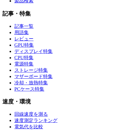
製品検索
記事・特集
記事一覧
用語集
レビュー
GPU特集
ディスプレイ特集
CPU特集
電源特集
ストレージ特集
マザーボード特集
冷却・放熱特集
PCケース特集
速度・環境
回線速度を測る
速度測定ランキング
電気代を比較