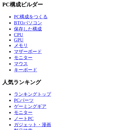
PC構成ビルダー
PC構成をつくる
BTOパソコン
保存した構成
CPU
GPU
メモリ
マザーボード
モニター
マウス
キーボード
人気ランキング
ランキングトップ
PCパーツ
ゲーミングギア
モニター
ノートPC
ガジェット・漫画