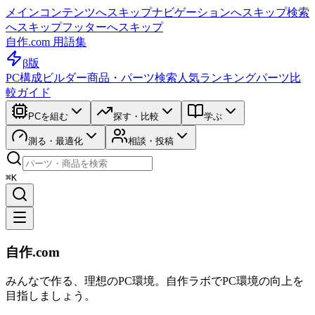
メインコンテンツへスキップ
ナビゲーションへスキップ
検索
へスキップ
フッターへスキップ
自作.com 用語集
β版
PC構成ビルダー
商品・パーツ検索
人気ランキング
パーツ比
較ガイド
PCを組む
探す・比較
学ぶ
測る・最適化
相談・投稿
⌘K
自作.com
みんなで作る、理想のPC環境
。
自作ラボ
でPC環境の向上を
目指しましょう。