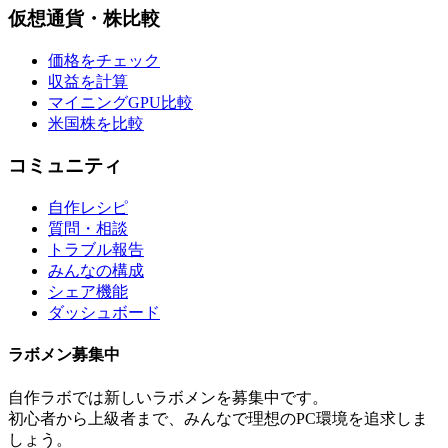
仮想通貨・株比較
価格をチェック
収益を計算
マイニングGPU比較
米国株を比較
コミュニティ
自作レシピ
質問・相談
トラブル報告
みんなの構成
シェア機能
ダッシュボード
ラボメン
募集中
自作ラボ
では新しい
ラボメン
を募集中です。
初心者から上級者まで、みんなで理想のPC環境を追求しま
しょう。