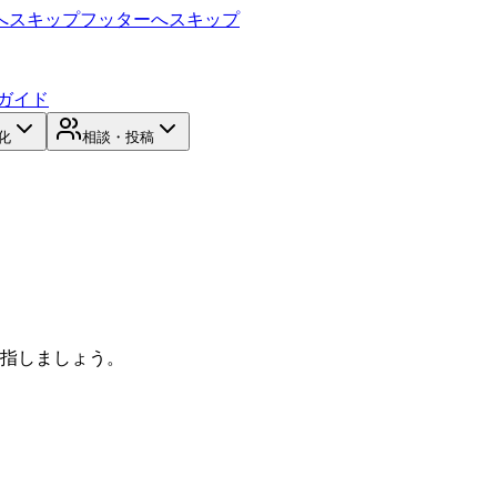
へスキップ
フッターへスキップ
ガイド
化
相談・投稿
目指しましょう。