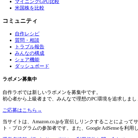
マイニングGPU比較
米国株を比較
コミュニティ
自作レシピ
質問・相談
トラブル報告
みんなの構成
シェア機能
ダッシュボード
ラボメン
募集中
自作ラボ
では新しい
ラボメン
を募集中です。
初心者から上級者まで、みんなで理想のPC環境を追求しまし
ご応募はこちら
→
当サイトは、Amazon.co.jpを宣伝しリンクすることに
ト・プログラムの参加者です。また、Google AdSenseを