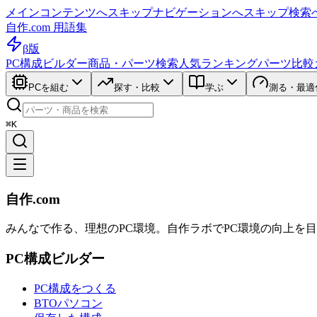
メインコンテンツへスキップ
ナビゲーションへスキップ
検索
自作.com 用語集
β版
PC構成ビルダー
商品・パーツ検索
人気ランキング
パーツ比較
PCを組む
探す・比較
学ぶ
測る・最適
⌘K
自作.com
みんなで作る、理想のPC環境
。
自作ラボ
でPC環境の向上を
PC構成ビルダー
PC構成をつくる
BTOパソコン