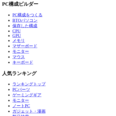
PC構成ビルダー
PC構成をつくる
BTOパソコン
保存した構成
CPU
GPU
メモリ
マザーボード
モニター
マウス
キーボード
人気ランキング
ランキングトップ
PCパーツ
ゲーミングギア
モニター
ノートPC
ガジェット・漫画