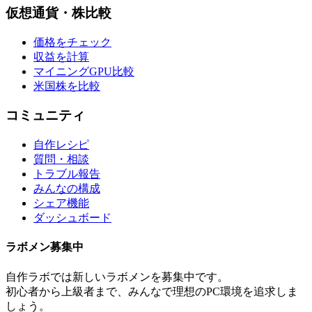
仮想通貨・株比較
価格をチェック
収益を計算
マイニングGPU比較
米国株を比較
コミュニティ
自作レシピ
質問・相談
トラブル報告
みんなの構成
シェア機能
ダッシュボード
ラボメン
募集中
自作ラボ
では新しい
ラボメン
を募集中です。
初心者から上級者まで、みんなで理想のPC環境を追求しま
しょう。