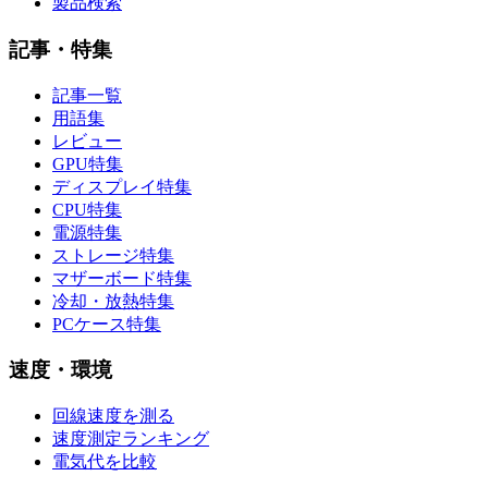
製品検索
記事・特集
記事一覧
用語集
レビュー
GPU特集
ディスプレイ特集
CPU特集
電源特集
ストレージ特集
マザーボード特集
冷却・放熱特集
PCケース特集
速度・環境
回線速度を測る
速度測定ランキング
電気代を比較