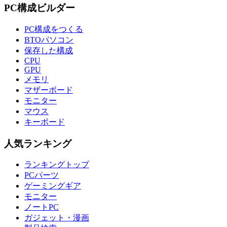
PC構成ビルダー
PC構成をつくる
BTOパソコン
保存した構成
CPU
GPU
メモリ
マザーボード
モニター
マウス
キーボード
人気ランキング
ランキングトップ
PCパーツ
ゲーミングギア
モニター
ノートPC
ガジェット・漫画