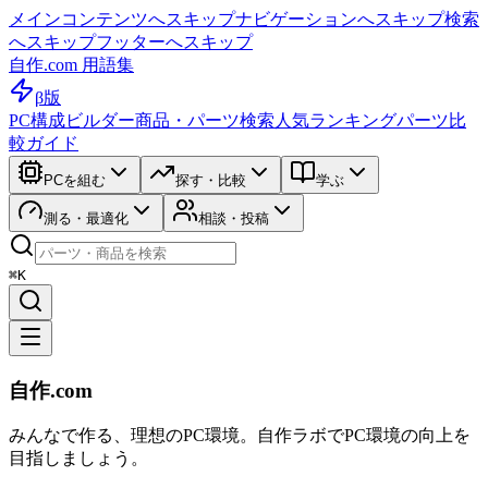
メインコンテンツへスキップ
ナビゲーションへスキップ
検索
へスキップ
フッターへスキップ
自作.com 用語集
β版
PC構成ビルダー
商品・パーツ検索
人気ランキング
パーツ比
較ガイド
PCを組む
探す・比較
学ぶ
測る・最適化
相談・投稿
⌘K
自作.com
みんなで作る、理想のPC環境
。
自作ラボ
でPC環境の向上を
目指しましょう。