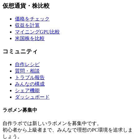
仮想通貨・株比較
価格をチェック
収益を計算
マイニングGPU比較
米国株を比較
コミュニティ
自作レシピ
質問・相談
トラブル報告
みんなの構成
シェア機能
ダッシュボード
ラボメン
募集中
自作ラボ
では新しい
ラボメン
を募集中です。
初心者から上級者まで、みんなで理想のPC環境を追求しま
しょう。