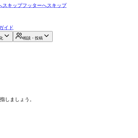
へスキップ
フッターへスキップ
ガイド
化
相談・投稿
目指しましょう。