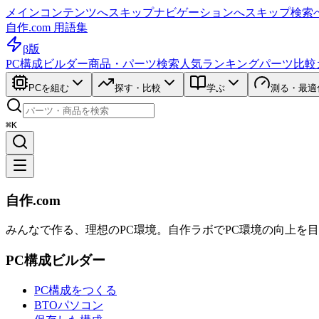
メインコンテンツへスキップ
ナビゲーションへスキップ
検索
自作.com 用語集
β版
PC構成ビルダー
商品・パーツ検索
人気ランキング
パーツ比較
PCを組む
探す・比較
学ぶ
測る・最適
⌘K
自作.com
みんなで作る、理想のPC環境
。
自作ラボ
でPC環境の向上を
PC構成ビルダー
PC構成をつくる
BTOパソコン