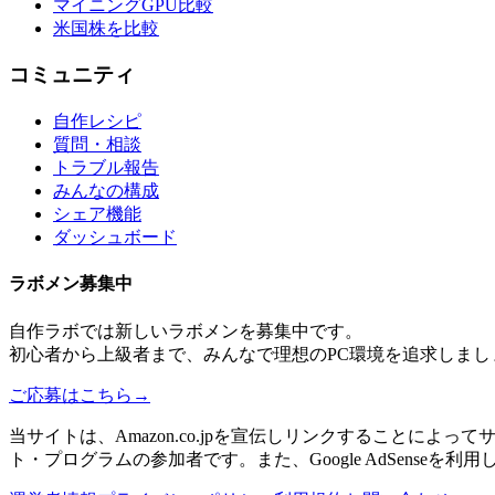
マイニングGPU比較
米国株を比較
コミュニティ
自作レシピ
質問・相談
トラブル報告
みんなの構成
シェア機能
ダッシュボード
ラボメン
募集中
自作ラボ
では新しい
ラボメン
を募集中です。
初心者から上級者まで、みんなで理想のPC環境を追求しまし
ご応募はこちら
→
当サイトは、Amazon.co.jpを宣伝しリンクすることに
ト・プログラムの参加者です。また、Google AdSenseを