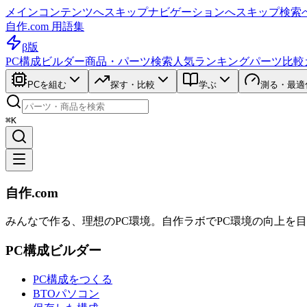
メインコンテンツへスキップ
ナビゲーションへスキップ
検索
自作.com 用語集
β版
PC構成ビルダー
商品・パーツ検索
人気ランキング
パーツ比較
PCを組む
探す・比較
学ぶ
測る・最適
⌘K
自作.com
みんなで作る、理想のPC環境
。
自作ラボ
でPC環境の向上を
PC構成ビルダー
PC構成をつくる
BTOパソコン