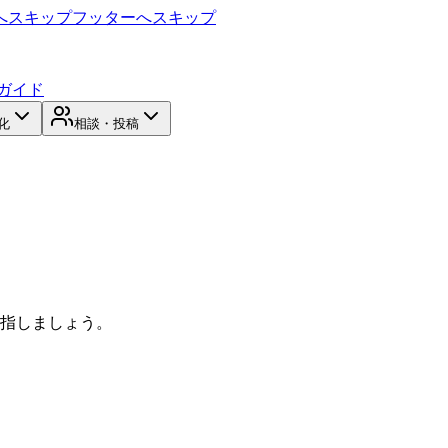
へスキップ
フッターへスキップ
ガイド
化
相談・投稿
目指しましょう。