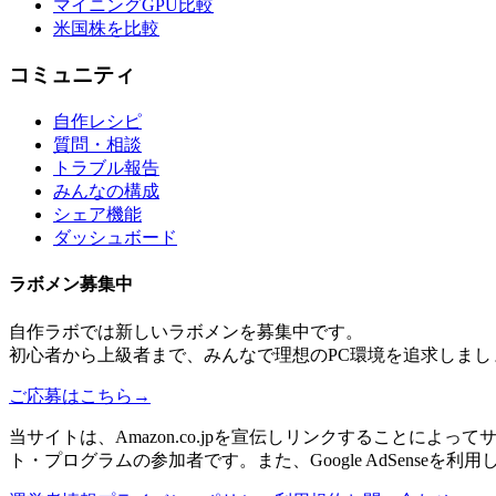
マイニングGPU比較
米国株を比較
コミュニティ
自作レシピ
質問・相談
トラブル報告
みんなの構成
シェア機能
ダッシュボード
ラボメン
募集中
自作ラボ
では新しい
ラボメン
を募集中です。
初心者から上級者まで、みんなで理想のPC環境を追求しまし
ご応募はこちら
→
当サイトは、Amazon.co.jpを宣伝しリンクすることに
ト・プログラムの参加者です。また、Google AdSenseを