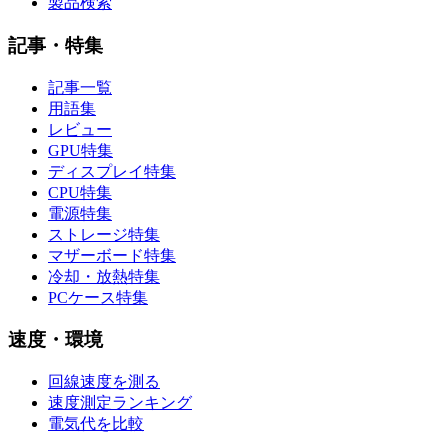
製品検索
記事・特集
記事一覧
用語集
レビュー
GPU特集
ディスプレイ特集
CPU特集
電源特集
ストレージ特集
マザーボード特集
冷却・放熱特集
PCケース特集
速度・環境
回線速度を測る
速度測定ランキング
電気代を比較