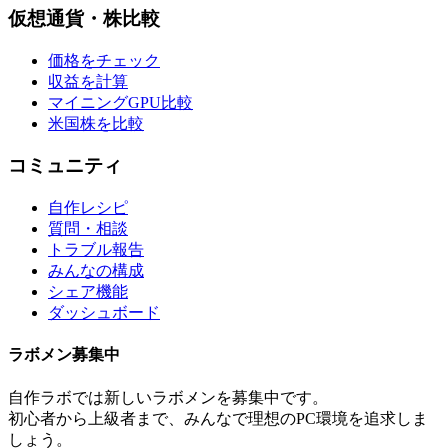
仮想通貨・株比較
価格をチェック
収益を計算
マイニングGPU比較
米国株を比較
コミュニティ
自作レシピ
質問・相談
トラブル報告
みんなの構成
シェア機能
ダッシュボード
ラボメン
募集中
自作ラボ
では新しい
ラボメン
を募集中です。
初心者から上級者まで、みんなで理想のPC環境を追求しま
しょう。