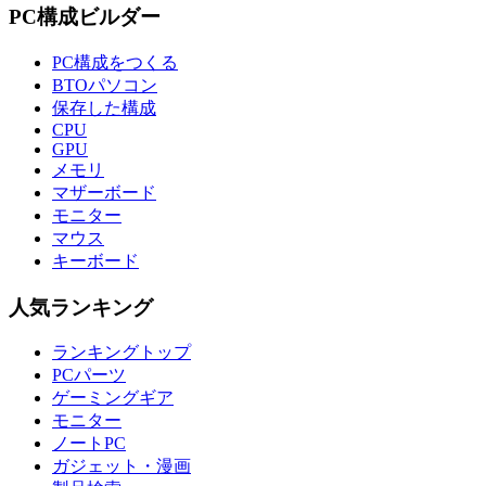
PC構成ビルダー
PC構成をつくる
BTOパソコン
保存した構成
CPU
GPU
メモリ
マザーボード
モニター
マウス
キーボード
人気ランキング
ランキングトップ
PCパーツ
ゲーミングギア
モニター
ノートPC
ガジェット・漫画