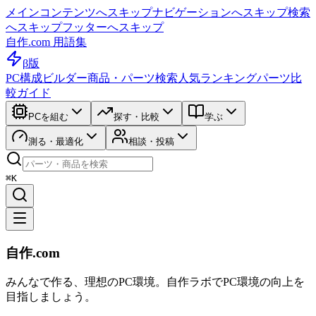
メインコンテンツへスキップ
ナビゲーションへスキップ
検索
へスキップ
フッターへスキップ
自作.com 用語集
β版
PC構成ビルダー
商品・パーツ検索
人気ランキング
パーツ比
較ガイド
PCを組む
探す・比較
学ぶ
測る・最適化
相談・投稿
⌘K
自作.com
みんなで作る、理想のPC環境
。
自作ラボ
でPC環境の向上を
目指しましょう。