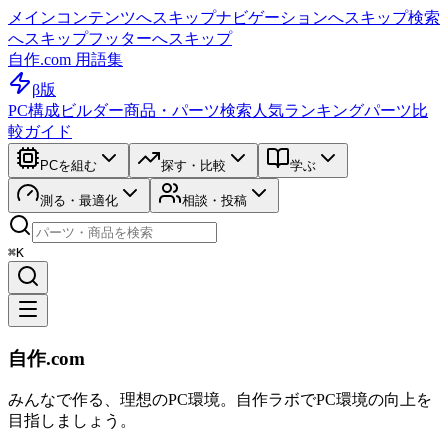
メインコンテンツへスキップ
ナビゲーションへスキップ
検索
へスキップ
フッターへスキップ
自作.com 用語集
β版
PC構成ビルダー
商品・パーツ検索
人気ランキング
パーツ比
較ガイド
PCを組む
探す・比較
学ぶ
測る・最適化
相談・投稿
⌘K
自作.com
みんなで作る、理想のPC環境
。
自作ラボ
でPC環境の向上を
目指しましょう。