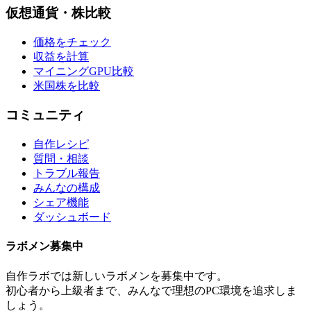
仮想通貨・株比較
価格をチェック
収益を計算
マイニングGPU比較
米国株を比較
コミュニティ
自作レシピ
質問・相談
トラブル報告
みんなの構成
シェア機能
ダッシュボード
ラボメン
募集中
自作ラボ
では新しい
ラボメン
を募集中です。
初心者から上級者まで、みんなで理想のPC環境を追求しま
しょう。