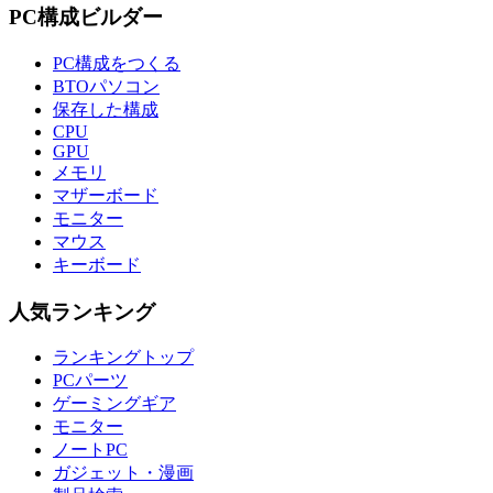
PC構成ビルダー
PC構成をつくる
BTOパソコン
保存した構成
CPU
GPU
メモリ
マザーボード
モニター
マウス
キーボード
人気ランキング
ランキングトップ
PCパーツ
ゲーミングギア
モニター
ノートPC
ガジェット・漫画