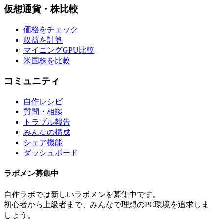
仮想通貨・株比較
価格をチェック
収益を計算
マイニングGPU比較
米国株を比較
コミュニティ
自作レシピ
質問・相談
トラブル報告
みんなの構成
シェア機能
ダッシュボード
ラボメン
募集中
自作ラボ
では新しい
ラボメン
を募集中です。
初心者から上級者まで、みんなで理想のPC環境を追求しま
しょう。