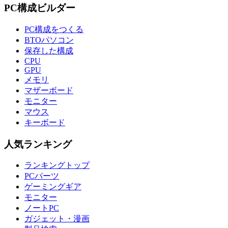
PC構成ビルダー
PC構成をつくる
BTOパソコン
保存した構成
CPU
GPU
メモリ
マザーボード
モニター
マウス
キーボード
人気ランキング
ランキングトップ
PCパーツ
ゲーミングギア
モニター
ノートPC
ガジェット・漫画