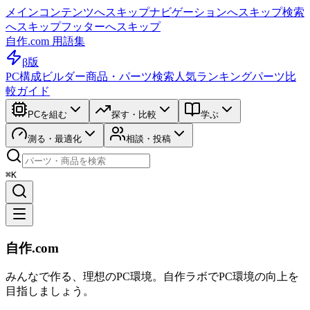
メインコンテンツへスキップ
ナビゲーションへスキップ
検索
へスキップ
フッターへスキップ
自作.com 用語集
β版
PC構成ビルダー
商品・パーツ検索
人気ランキング
パーツ比
較ガイド
PCを組む
探す・比較
学ぶ
測る・最適化
相談・投稿
⌘K
自作.com
みんなで作る、理想のPC環境
。
自作ラボ
でPC環境の向上を
目指しましょう。