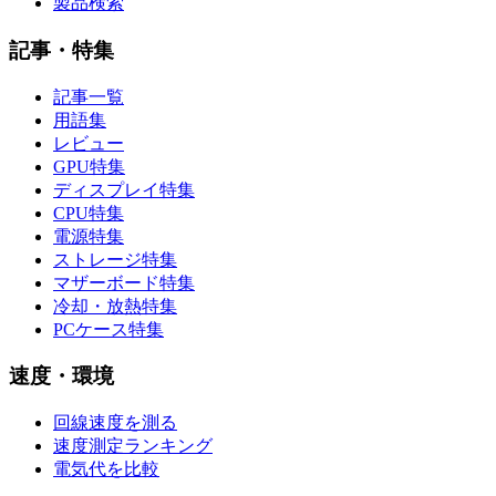
製品検索
記事・特集
記事一覧
用語集
レビュー
GPU特集
ディスプレイ特集
CPU特集
電源特集
ストレージ特集
マザーボード特集
冷却・放熱特集
PCケース特集
速度・環境
回線速度を測る
速度測定ランキング
電気代を比較