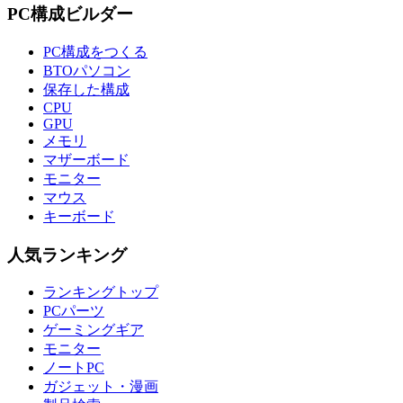
PC構成ビルダー
PC構成をつくる
BTOパソコン
保存した構成
CPU
GPU
メモリ
マザーボード
モニター
マウス
キーボード
人気ランキング
ランキングトップ
PCパーツ
ゲーミングギア
モニター
ノートPC
ガジェット・漫画