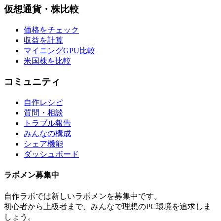
仮想通貨・株比較
価格をチェック
収益を計算
マイニングGPU比較
米国株を比較
コミュニティ
自作レシピ
質問・相談
トラブル報告
みんなの構成
シェア機能
ダッシュボード
ラボメン
募集中
自作ラボ
では新しい
ラボメン
を募集中です。
初心者から上級者まで、みんなで理想のPC環境を追求しま
しょう。