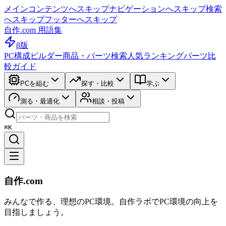
メインコンテンツへスキップ
ナビゲーションへスキップ
検索
へスキップ
フッターへスキップ
自作.com 用語集
β版
PC構成ビルダー
商品・パーツ検索
人気ランキング
パーツ比
較ガイド
PCを組む
探す・比較
学ぶ
測る・最適化
相談・投稿
⌘K
自作.com
みんなで作る、理想のPC環境
。
自作ラボ
でPC環境の向上を
目指しましょう。