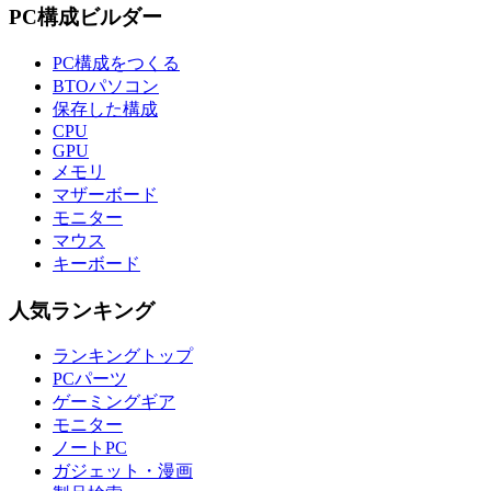
PC構成ビルダー
PC構成をつくる
BTOパソコン
保存した構成
CPU
GPU
メモリ
マザーボード
モニター
マウス
キーボード
人気ランキング
ランキングトップ
PCパーツ
ゲーミングギア
モニター
ノートPC
ガジェット・漫画