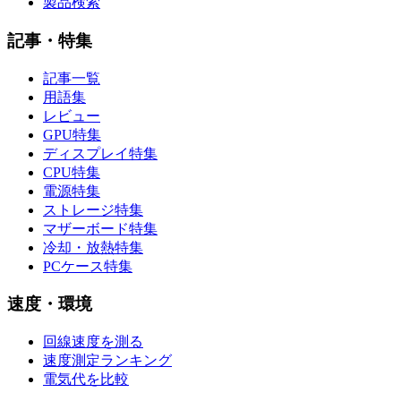
製品検索
記事・特集
記事一覧
用語集
レビュー
GPU特集
ディスプレイ特集
CPU特集
電源特集
ストレージ特集
マザーボード特集
冷却・放熱特集
PCケース特集
速度・環境
回線速度を測る
速度測定ランキング
電気代を比較