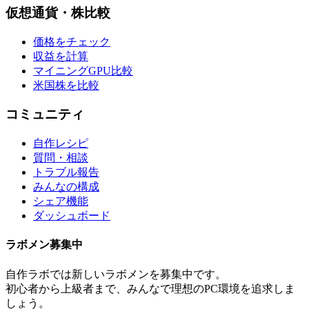
仮想通貨・株比較
価格をチェック
収益を計算
マイニングGPU比較
米国株を比較
コミュニティ
自作レシピ
質問・相談
トラブル報告
みんなの構成
シェア機能
ダッシュボード
ラボメン
募集中
自作ラボ
では新しい
ラボメン
を募集中です。
初心者から上級者まで、みんなで理想のPC環境を追求しま
しょう。