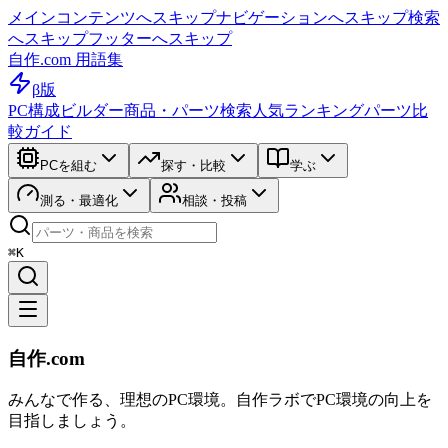
メインコンテンツへスキップ
ナビゲーションへスキップ
検索
へスキップ
フッターへスキップ
自作.com 用語集
β版
PC構成ビルダー
商品・パーツ検索
人気ランキング
パーツ比
較ガイド
PCを組む
探す・比較
学ぶ
測る・最適化
相談・投稿
⌘K
自作.com
みんなで作る、理想のPC環境
。
自作ラボ
でPC環境の向上を
目指しましょう。