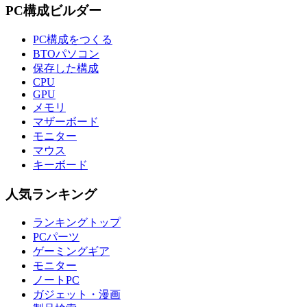
PC構成ビルダー
PC構成をつくる
BTOパソコン
保存した構成
CPU
GPU
メモリ
マザーボード
モニター
マウス
キーボード
人気ランキング
ランキングトップ
PCパーツ
ゲーミングギア
モニター
ノートPC
ガジェット・漫画