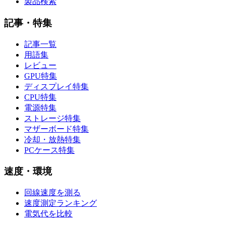
製品検索
記事・特集
記事一覧
用語集
レビュー
GPU特集
ディスプレイ特集
CPU特集
電源特集
ストレージ特集
マザーボード特集
冷却・放熱特集
PCケース特集
速度・環境
回線速度を測る
速度測定ランキング
電気代を比較