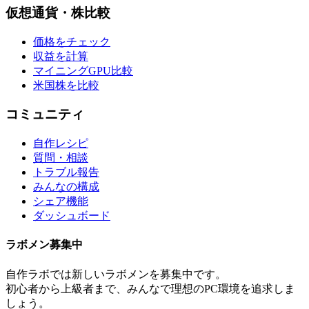
仮想通貨・株比較
価格をチェック
収益を計算
マイニングGPU比較
米国株を比較
コミュニティ
自作レシピ
質問・相談
トラブル報告
みんなの構成
シェア機能
ダッシュボード
ラボメン
募集中
自作ラボ
では新しい
ラボメン
を募集中です。
初心者から上級者まで、みんなで理想のPC環境を追求しま
しょう。