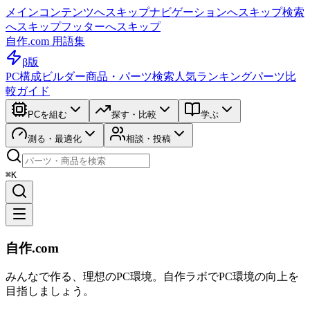
メインコンテンツへスキップ
ナビゲーションへスキップ
検索
へスキップ
フッターへスキップ
自作.com 用語集
β版
PC構成ビルダー
商品・パーツ検索
人気ランキング
パーツ比
較ガイド
PCを組む
探す・比較
学ぶ
測る・最適化
相談・投稿
⌘K
自作.com
みんなで作る、理想のPC環境
。
自作ラボ
でPC環境の向上を
目指しましょう。