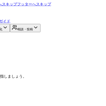
へスキップ
フッターへスキップ
ガイド
化
相談・投稿
目指しましょう。