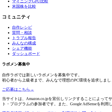
マイニングGPU比較
米国株を比較
コミュニティ
自作レシピ
質問・相談
トラブル報告
みんなの構成
シェア機能
ダッシュボード
ラボメン
募集中
自作ラボ
では新しい
ラボメン
を募集中です。
初心者から上級者まで、みんなで理想のPC環境を追求しまし
ご応募はこちら
→
当サイトは、Amazon.co.jpを宣伝しリンクすることに
ト・プログラムの参加者です。また、Google AdSenseを