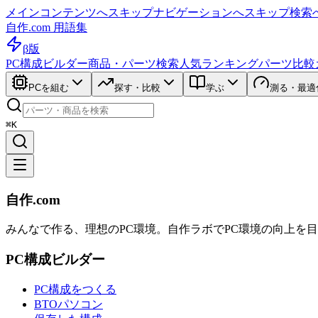
メインコンテンツへスキップ
ナビゲーションへスキップ
検索
自作.com 用語集
β版
PC構成ビルダー
商品・パーツ検索
人気ランキング
パーツ比較
PCを組む
探す・比較
学ぶ
測る・最適
⌘K
自作.com
みんなで作る、理想のPC環境
。
自作ラボ
でPC環境の向上を
PC構成ビルダー
PC構成をつくる
BTOパソコン