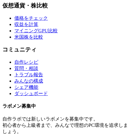
仮想通貨・株比較
価格をチェック
収益を計算
マイニングGPU比較
米国株を比較
コミュニティ
自作レシピ
質問・相談
トラブル報告
みんなの構成
シェア機能
ダッシュボード
ラボメン
募集中
自作ラボ
では新しい
ラボメン
を募集中です。
初心者から上級者まで、みんなで理想のPC環境を追求しま
しょう。