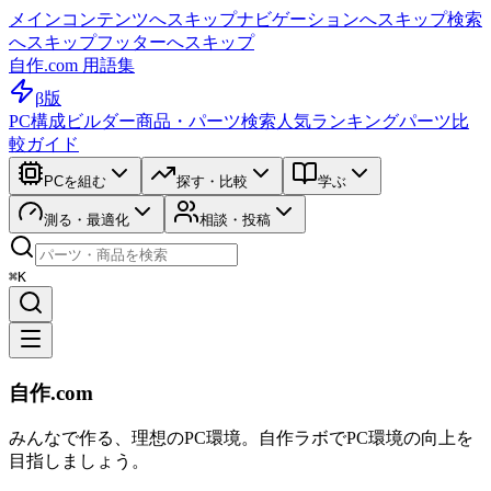
メインコンテンツへスキップ
ナビゲーションへスキップ
検索
へスキップ
フッターへスキップ
自作.com 用語集
β版
PC構成ビルダー
商品・パーツ検索
人気ランキング
パーツ比
較ガイド
PCを組む
探す・比較
学ぶ
測る・最適化
相談・投稿
⌘K
自作.com
みんなで作る、理想のPC環境
。
自作ラボ
でPC環境の向上を
目指しましょう。