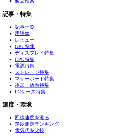
製品検索
記事・特集
記事一覧
用語集
レビュー
GPU特集
ディスプレイ特集
CPU特集
電源特集
ストレージ特集
マザーボード特集
冷却・放熱特集
PCケース特集
速度・環境
回線速度を測る
速度測定ランキング
電気代を比較