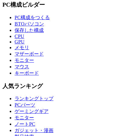
PC構成ビルダー
PC構成をつくる
BTOパソコン
保存した構成
CPU
GPU
メモリ
マザーボード
モニター
マウス
キーボード
人気ランキング
ランキングトップ
PCパーツ
ゲーミングギア
モニター
ノートPC
ガジェット・漫画