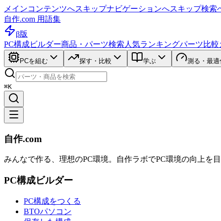
メインコンテンツへスキップ
ナビゲーションへスキップ
検索
自作.com 用語集
β版
PC構成ビルダー
商品・パーツ検索
人気ランキング
パーツ比較
PCを組む
探す・比較
学ぶ
測る・最適
⌘K
自作.com
みんなで作る、理想のPC環境
。
自作ラボ
でPC環境の向上を
PC構成ビルダー
PC構成をつくる
BTOパソコン