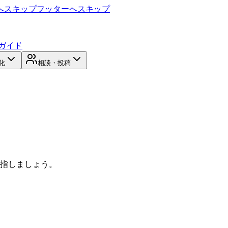
へスキップ
フッターへスキップ
ガイド
化
相談・投稿
目指しましょう。