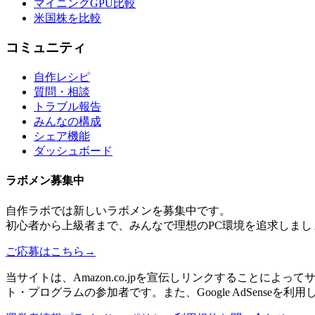
マイニングGPU比較
米国株を比較
コミュニティ
自作レシピ
質問・相談
トラブル報告
みんなの構成
シェア機能
ダッシュボード
ラボメン
募集中
自作ラボ
では新しい
ラボメン
を募集中です。
初心者から上級者まで、みんなで理想のPC環境を追求しまし
ご応募はこちら
→
当サイトは、Amazon.co.jpを宣伝しリンクすることに
ト・プログラムの参加者です。また、Google AdSenseを