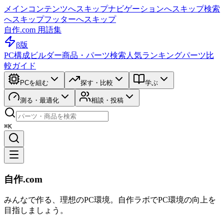
メインコンテンツへスキップ
ナビゲーションへスキップ
検索
へスキップ
フッターへスキップ
自作.com 用語集
β版
PC構成ビルダー
商品・パーツ検索
人気ランキング
パーツ比
較ガイド
PCを組む
探す・比較
学ぶ
測る・最適化
相談・投稿
⌘K
自作.com
みんなで作る、理想のPC環境
。
自作ラボ
でPC環境の向上を
目指しましょう。