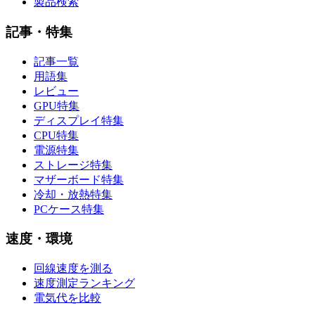
製品検索
記事・特集
記事一覧
用語集
レビュー
GPU特集
ディスプレイ特集
CPU特集
電源特集
ストレージ特集
マザーボード特集
冷却・放熱特集
PCケース特集
速度・環境
回線速度を測る
速度測定ランキング
電気代を比較