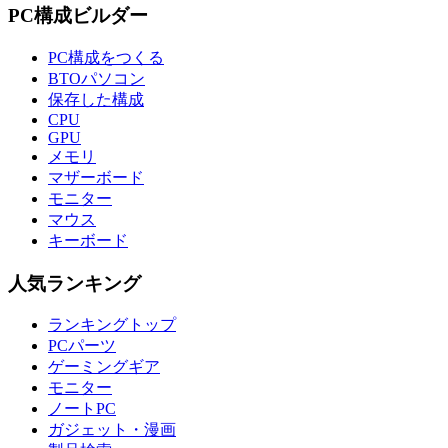
PC構成ビルダー
PC構成をつくる
BTOパソコン
保存した構成
CPU
GPU
メモリ
マザーボード
モニター
マウス
キーボード
人気ランキング
ランキングトップ
PCパーツ
ゲーミングギア
モニター
ノートPC
ガジェット・漫画