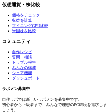
仮想通貨・株比較
価格をチェック
収益を計算
マイニングGPU比較
米国株を比較
コミュニティ
自作レシピ
質問・相談
トラブル報告
みんなの構成
シェア機能
ダッシュボード
ラボメン
募集中
自作ラボ
では新しい
ラボメン
を募集中です。
初心者から上級者まで、みんなで理想のPC環境を追求しま
しょう。