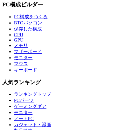
PC構成ビルダー
PC構成をつくる
BTOパソコン
保存した構成
CPU
GPU
メモリ
マザーボード
モニター
マウス
キーボード
人気ランキング
ランキングトップ
PCパーツ
ゲーミングギア
モニター
ノートPC
ガジェット・漫画