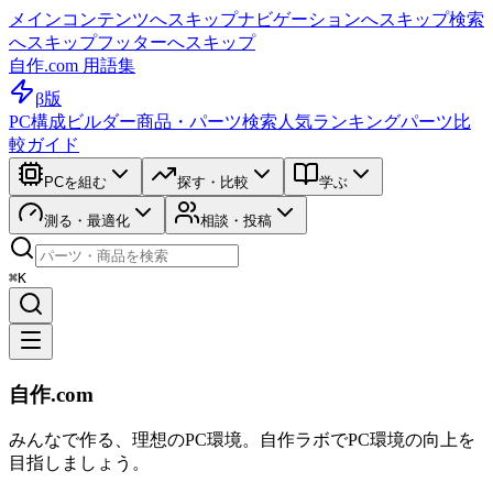
メインコンテンツへスキップ
ナビゲーションへスキップ
検索
へスキップ
フッターへスキップ
自作.com 用語集
β版
PC構成ビルダー
商品・パーツ検索
人気ランキング
パーツ比
較ガイド
PCを組む
探す・比較
学ぶ
測る・最適化
相談・投稿
⌘K
自作.com
みんなで作る、理想のPC環境
。
自作ラボ
でPC環境の向上を
目指しましょう。