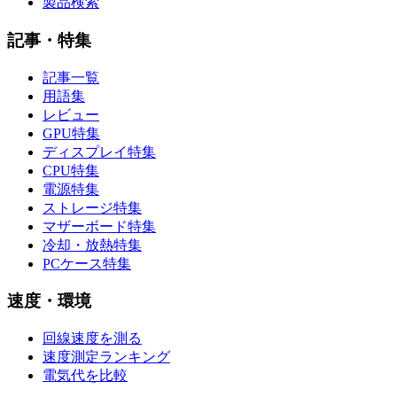
製品検索
記事・特集
記事一覧
用語集
レビュー
GPU特集
ディスプレイ特集
CPU特集
電源特集
ストレージ特集
マザーボード特集
冷却・放熱特集
PCケース特集
速度・環境
回線速度を測る
速度測定ランキング
電気代を比較