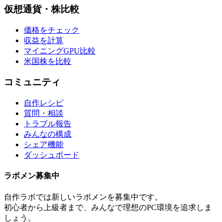
仮想通貨・株比較
価格をチェック
収益を計算
マイニングGPU比較
米国株を比較
コミュニティ
自作レシピ
質問・相談
トラブル報告
みんなの構成
シェア機能
ダッシュボード
ラボメン
募集中
自作ラボ
では新しい
ラボメン
を募集中です。
初心者から上級者まで、みんなで理想のPC環境を追求しま
しょう。