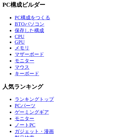
PC構成ビルダー
PC構成をつくる
BTOパソコン
保存した構成
CPU
GPU
メモリ
マザーボード
モニター
マウス
キーボード
人気ランキング
ランキングトップ
PCパーツ
ゲーミングギア
モニター
ノートPC
ガジェット・漫画