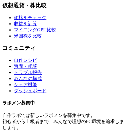
仮想通貨・株比較
価格をチェック
収益を計算
マイニングGPU比較
米国株を比較
コミュニティ
自作レシピ
質問・相談
トラブル報告
みんなの構成
シェア機能
ダッシュボード
ラボメン
募集中
自作ラボ
では新しい
ラボメン
を募集中です。
初心者から上級者まで、みんなで理想のPC環境を追求しま
しょう。