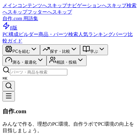
メインコンテンツへスキップ
ナビゲーションへスキップ
検索
へスキップ
フッターへスキップ
自作.com 用語集
β版
PC構成ビルダー
商品・パーツ検索
人気ランキング
パーツ比
較ガイド
PCを組む
探す・比較
学ぶ
測る・最適化
相談・投稿
⌘K
自作.com
みんなで作る、理想のPC環境
。
自作ラボ
でPC環境の向上を
目指しましょう。