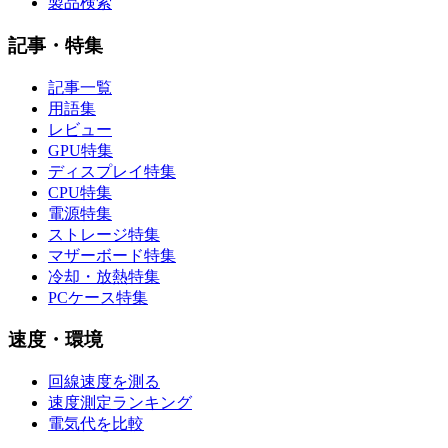
製品検索
記事・特集
記事一覧
用語集
レビュー
GPU特集
ディスプレイ特集
CPU特集
電源特集
ストレージ特集
マザーボード特集
冷却・放熱特集
PCケース特集
速度・環境
回線速度を測る
速度測定ランキング
電気代を比較