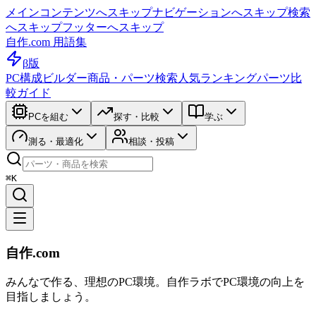
メインコンテンツへスキップ
ナビゲーションへスキップ
検索
へスキップ
フッターへスキップ
自作.com 用語集
β版
PC構成ビルダー
商品・パーツ検索
人気ランキング
パーツ比
較ガイド
PCを組む
探す・比較
学ぶ
測る・最適化
相談・投稿
⌘K
自作.com
みんなで作る、理想のPC環境
。
自作ラボ
でPC環境の向上を
目指しましょう。