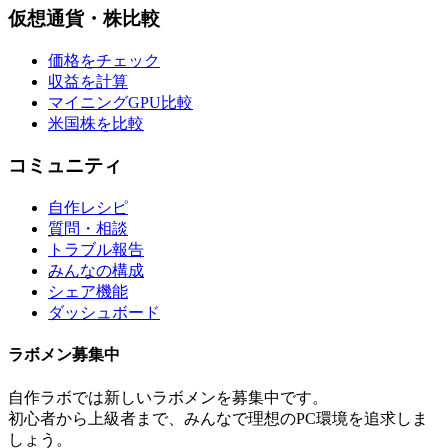
仮想通貨・株比較
価格をチェック
収益を計算
マイニングGPU比較
米国株を比較
コミュニティ
自作レシピ
質問・相談
トラブル報告
みんなの構成
シェア機能
ダッシュボード
ラボメン
募集中
自作ラボ
では新しい
ラボメン
を募集中です。
初心者から上級者まで、みんなで理想のPC環境を追求しま
しょう。