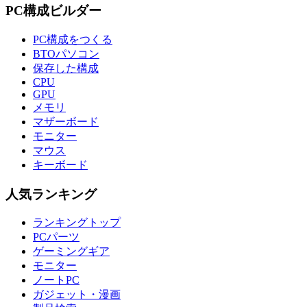
PC構成ビルダー
PC構成をつくる
BTOパソコン
保存した構成
CPU
GPU
メモリ
マザーボード
モニター
マウス
キーボード
人気ランキング
ランキングトップ
PCパーツ
ゲーミングギア
モニター
ノートPC
ガジェット・漫画