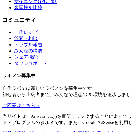
マイニングGPU比較
米国株を比較
コミュニティ
自作レシピ
質問・相談
トラブル報告
みんなの構成
シェア機能
ダッシュボード
ラボメン
募集中
自作ラボ
では新しい
ラボメン
を募集中です。
初心者から上級者まで、みんなで理想のPC環境を追求しまし
ご応募はこちら
→
当サイトは、Amazon.co.jpを宣伝しリンクすることに
ト・プログラムの参加者です。また、Google AdSenseを