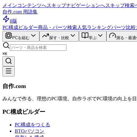
メインコンテンツへスキップ
ナビゲーションへスキップ
検索
自作.com 用語集
β版
PC構成ビルダー
商品・パーツ検索
人気ランキング
パーツ比較
PCを組む
探す・比較
学ぶ
測る・最適
⌘K
自作.com
みんなで作る、理想のPC環境
。
自作ラボ
でPC環境の向上を
PC構成ビルダー
PC構成をつくる
BTOパソコン