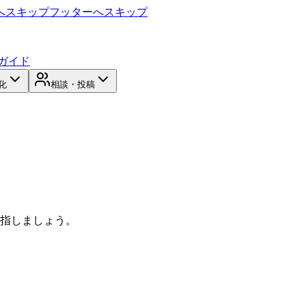
へスキップ
フッターへスキップ
ガイド
化
相談・投稿
目指しましょう。