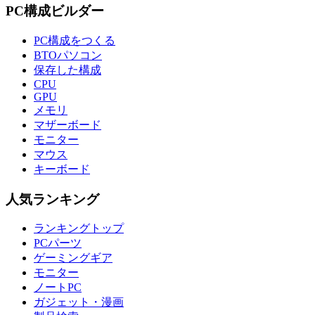
PC構成ビルダー
PC構成をつくる
BTOパソコン
保存した構成
CPU
GPU
メモリ
マザーボード
モニター
マウス
キーボード
人気ランキング
ランキングトップ
PCパーツ
ゲーミングギア
モニター
ノートPC
ガジェット・漫画