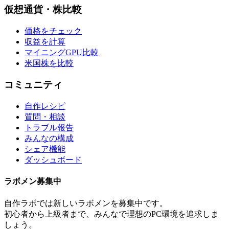
仮想通貨・株比較
価格をチェック
収益を計算
マイニングGPU比較
米国株を比較
コミュニティ
自作レシピ
質問・相談
トラブル報告
みんなの構成
シェア機能
ダッシュボード
ラボメン
募集中
自作ラボ
では新しい
ラボメン
を募集中です。
初心者から上級者まで、みんなで理想のPC環境を追求しま
しょう。