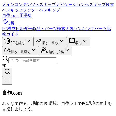
メインコンテンツへスキップ
ナビゲーションへスキップ
検索
へスキップ
フッターへスキップ
自作.com 用語集
β版
PC構成ビルダー
商品・パーツ検索
人気ランキング
パーツ比
較ガイド
PCを組む
探す・比較
学ぶ
測る・最適化
相談・投稿
⌘K
自作.com
みんなで作る、理想のPC環境
。
自作ラボ
でPC環境の向上を
目指しましょう。