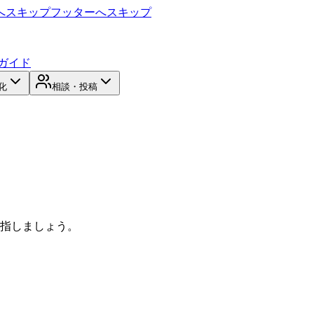
へスキップ
フッターへスキップ
ガイド
化
相談・投稿
目指しましょう。