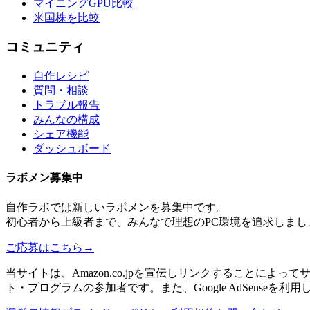
マイニングGPU比較
米国株を比較
コミュニティ
自作レシピ
質問・相談
トラブル報告
みんなの構成
シェア機能
ダッシュボード
ラボメン
募集中
自作ラボ
では新しい
ラボメン
を募集中です。
初心者から上級者まで、みんなで理想のPC環境を追求しまし
ご応募はこちら
→
当サイトは、Amazon.co.jpを宣伝しリンクすることに
ト・プログラムの参加者です。また、Google AdSenseを