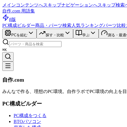
メインコンテンツへスキップ
ナビゲーションへスキップ
検索
自作.com 用語集
β版
PC構成ビルダー
商品・パーツ検索
人気ランキング
パーツ比較
PCを組む
探す・比較
学ぶ
測る・最適
⌘K
自作.com
みんなで作る、理想のPC環境
。
自作ラボ
でPC環境の向上を
PC構成ビルダー
PC構成をつくる
BTOパソコン