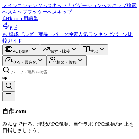
メインコンテンツへスキップ
ナビゲーションへスキップ
検索
へスキップ
フッターへスキップ
自作.com 用語集
β版
PC構成ビルダー
商品・パーツ検索
人気ランキング
パーツ比
較ガイド
PCを組む
探す・比較
学ぶ
測る・最適化
相談・投稿
⌘K
自作.com
みんなで作る、理想のPC環境
。
自作ラボ
でPC環境の向上を
目指しましょう。