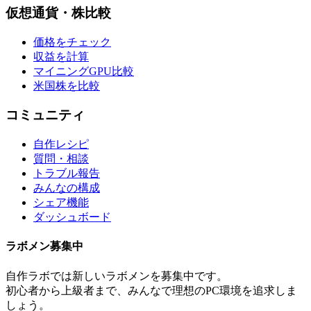
仮想通貨・株比較
価格をチェック
収益を計算
マイニングGPU比較
米国株を比較
コミュニティ
自作レシピ
質問・相談
トラブル報告
みんなの構成
シェア機能
ダッシュボード
ラボメン
募集中
自作ラボ
では新しい
ラボメン
を募集中です。
初心者から上級者まで、みんなで理想のPC環境を追求しま
しょう。