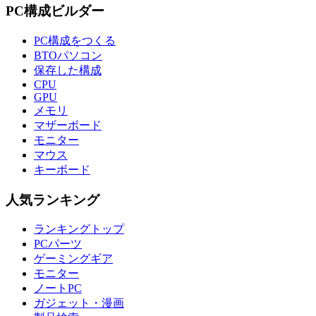
PC構成ビルダー
PC構成をつくる
BTOパソコン
保存した構成
CPU
GPU
メモリ
マザーボード
モニター
マウス
キーボード
人気ランキング
ランキングトップ
PCパーツ
ゲーミングギア
モニター
ノートPC
ガジェット・漫画