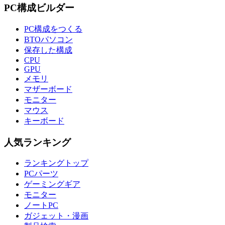
PC構成ビルダー
PC構成をつくる
BTOパソコン
保存した構成
CPU
GPU
メモリ
マザーボード
モニター
マウス
キーボード
人気ランキング
ランキングトップ
PCパーツ
ゲーミングギア
モニター
ノートPC
ガジェット・漫画