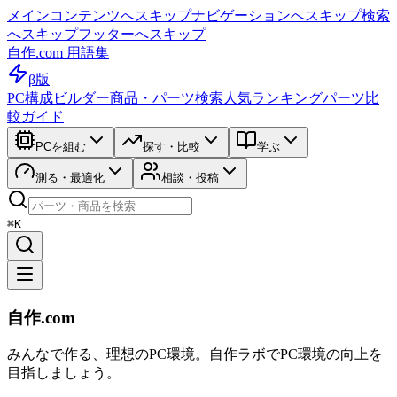
メインコンテンツへスキップ
ナビゲーションへスキップ
検索
へスキップ
フッターへスキップ
自作.com 用語集
β版
PC構成ビルダー
商品・パーツ検索
人気ランキング
パーツ比
較ガイド
PCを組む
探す・比較
学ぶ
測る・最適化
相談・投稿
⌘K
自作.com
みんなで作る、理想のPC環境
。
自作ラボ
でPC環境の向上を
目指しましょう。