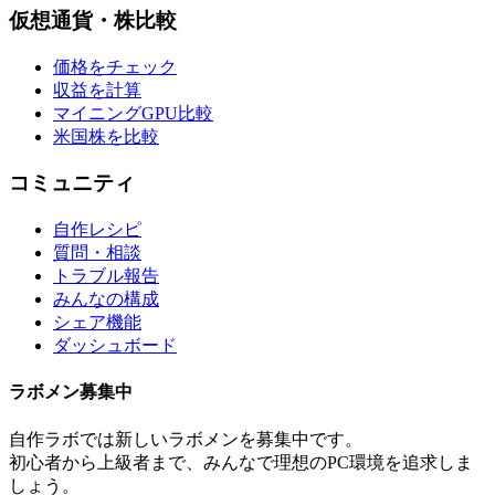
仮想通貨・株比較
価格をチェック
収益を計算
マイニングGPU比較
米国株を比較
コミュニティ
自作レシピ
質問・相談
トラブル報告
みんなの構成
シェア機能
ダッシュボード
ラボメン
募集中
自作ラボ
では新しい
ラボメン
を募集中です。
初心者から上級者まで、みんなで理想のPC環境を追求しま
しょう。