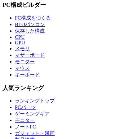
PC構成ビルダー
PC構成をつくる
BTOパソコン
保存した構成
CPU
GPU
メモリ
マザーボード
モニター
マウス
キーボード
人気ランキング
ランキングトップ
PCパーツ
ゲーミングギア
モニター
ノートPC
ガジェット・漫画