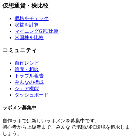
仮想通貨・株比較
価格をチェック
収益を計算
マイニングGPU比較
米国株を比較
コミュニティ
自作レシピ
質問・相談
トラブル報告
みんなの構成
シェア機能
ダッシュボード
ラボメン
募集中
自作ラボ
では新しい
ラボメン
を募集中です。
初心者から上級者まで、みんなで理想のPC環境を追求しま
しょう。