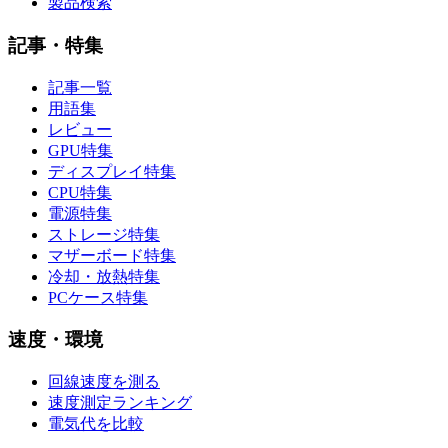
製品検索
記事・特集
記事一覧
用語集
レビュー
GPU特集
ディスプレイ特集
CPU特集
電源特集
ストレージ特集
マザーボード特集
冷却・放熱特集
PCケース特集
速度・環境
回線速度を測る
速度測定ランキング
電気代を比較