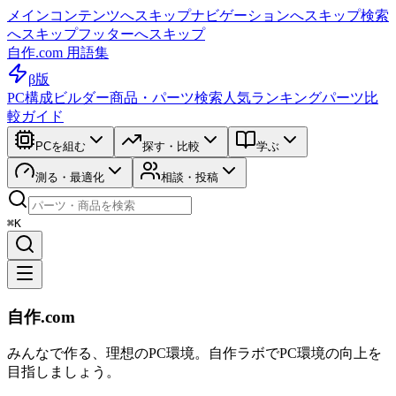
メインコンテンツへスキップ
ナビゲーションへスキップ
検索
へスキップ
フッターへスキップ
自作.com 用語集
β版
PC構成ビルダー
商品・パーツ検索
人気ランキング
パーツ比
較ガイド
PCを組む
探す・比較
学ぶ
測る・最適化
相談・投稿
⌘K
自作.com
みんなで作る、理想のPC環境
。
自作ラボ
でPC環境の向上を
目指しましょう。