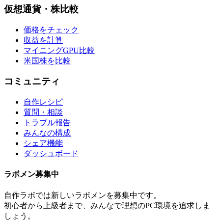
仮想通貨・株比較
価格をチェック
収益を計算
マイニングGPU比較
米国株を比較
コミュニティ
自作レシピ
質問・相談
トラブル報告
みんなの構成
シェア機能
ダッシュボード
ラボメン
募集中
自作ラボ
では新しい
ラボメン
を募集中です。
初心者から上級者まで、みんなで理想のPC環境を追求しま
しょう。