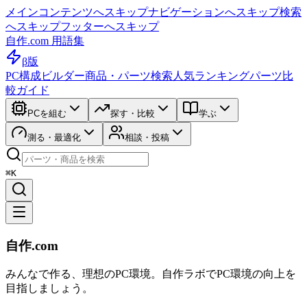
メインコンテンツへスキップ
ナビゲーションへスキップ
検索
へスキップ
フッターへスキップ
自作.com 用語集
β版
PC構成ビルダー
商品・パーツ検索
人気ランキング
パーツ比
較ガイド
PCを組む
探す・比較
学ぶ
測る・最適化
相談・投稿
⌘K
自作.com
みんなで作る、理想のPC環境
。
自作ラボ
でPC環境の向上を
目指しましょう。