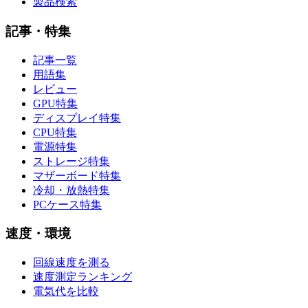
製品検索
記事・特集
記事一覧
用語集
レビュー
GPU特集
ディスプレイ特集
CPU特集
電源特集
ストレージ特集
マザーボード特集
冷却・放熱特集
PCケース特集
速度・環境
回線速度を測る
速度測定ランキング
電気代を比較