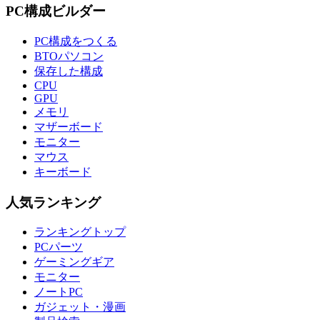
PC構成ビルダー
PC構成をつくる
BTOパソコン
保存した構成
CPU
GPU
メモリ
マザーボード
モニター
マウス
キーボード
人気ランキング
ランキングトップ
PCパーツ
ゲーミングギア
モニター
ノートPC
ガジェット・漫画