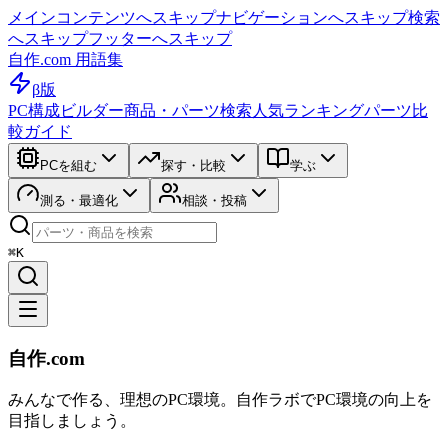
メインコンテンツへスキップ
ナビゲーションへスキップ
検索
へスキップ
フッターへスキップ
自作.com 用語集
β版
PC構成ビルダー
商品・パーツ検索
人気ランキング
パーツ比
較ガイド
PCを組む
探す・比較
学ぶ
測る・最適化
相談・投稿
⌘K
自作.com
みんなで作る、理想のPC環境
。
自作ラボ
でPC環境の向上を
目指しましょう。