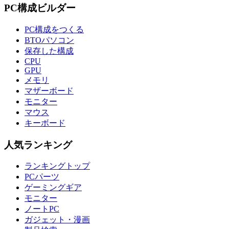
PC構成ビルダー
PC構成をつくる
BTOパソコン
保存した構成
CPU
GPU
メモリ
マザーボード
モニター
マウス
キーボード
人気ランキング
ランキングトップ
PCパーツ
ゲーミングギア
モニター
ノートPC
ガジェット・漫画