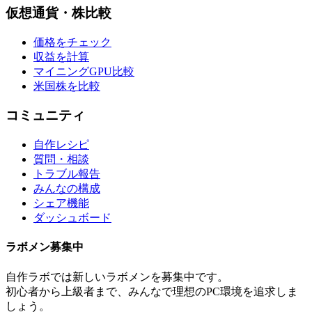
仮想通貨・株比較
価格をチェック
収益を計算
マイニングGPU比較
米国株を比較
コミュニティ
自作レシピ
質問・相談
トラブル報告
みんなの構成
シェア機能
ダッシュボード
ラボメン
募集中
自作ラボ
では新しい
ラボメン
を募集中です。
初心者から上級者まで、みんなで理想のPC環境を追求しま
しょう。