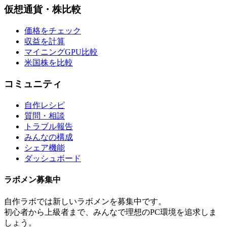
仮想通貨・株比較
価格をチェック
収益を計算
マイニングGPU比較
米国株を比較
コミュニティ
自作レシピ
質問・相談
トラブル報告
みんなの構成
シェア機能
ダッシュボード
ラボメン
募集中
自作ラボ
では新しい
ラボメン
を募集中です。
初心者から上級者まで、みんなで理想のPC環境を追求しま
しょう。