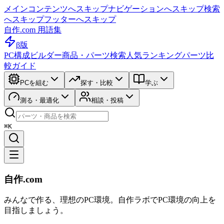
メインコンテンツへスキップ
ナビゲーションへスキップ
検索
へスキップ
フッターへスキップ
自作.com 用語集
β版
PC構成ビルダー
商品・パーツ検索
人気ランキング
パーツ比
較ガイド
PCを組む
探す・比較
学ぶ
測る・最適化
相談・投稿
⌘K
自作.com
みんなで作る、理想のPC環境
。
自作ラボ
でPC環境の向上を
目指しましょう。