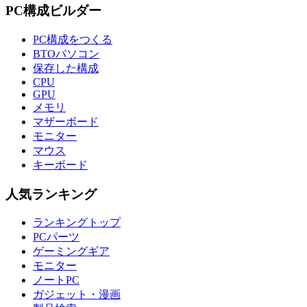
PC構成ビルダー
PC構成をつくる
BTOパソコン
保存した構成
CPU
GPU
メモリ
マザーボード
モニター
マウス
キーボード
人気ランキング
ランキングトップ
PCパーツ
ゲーミングギア
モニター
ノートPC
ガジェット・漫画