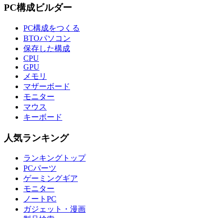
PC構成ビルダー
PC構成をつくる
BTOパソコン
保存した構成
CPU
GPU
メモリ
マザーボード
モニター
マウス
キーボード
人気ランキング
ランキングトップ
PCパーツ
ゲーミングギア
モニター
ノートPC
ガジェット・漫画