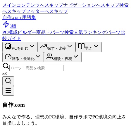
メインコンテンツへスキップ
ナビゲーションへスキップ
検索
へスキップ
フッターへスキップ
自作.com 用語集
β版
PC構成ビルダー
商品・パーツ検索
人気ランキング
パーツ比
較ガイド
PCを組む
探す・比較
学ぶ
測る・最適化
相談・投稿
⌘K
自作.com
みんなで作る、理想のPC環境
。
自作ラボ
でPC環境の向上を
目指しましょう。