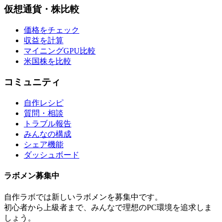
仮想通貨・株比較
価格をチェック
収益を計算
マイニングGPU比較
米国株を比較
コミュニティ
自作レシピ
質問・相談
トラブル報告
みんなの構成
シェア機能
ダッシュボード
ラボメン
募集中
自作ラボ
では新しい
ラボメン
を募集中です。
初心者から上級者まで、みんなで理想のPC環境を追求しま
しょう。