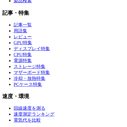
製品検索
記事・特集
記事一覧
用語集
レビュー
GPU特集
ディスプレイ特集
CPU特集
電源特集
ストレージ特集
マザーボード特集
冷却・放熱特集
PCケース特集
速度・環境
回線速度を測る
速度測定ランキング
電気代を比較