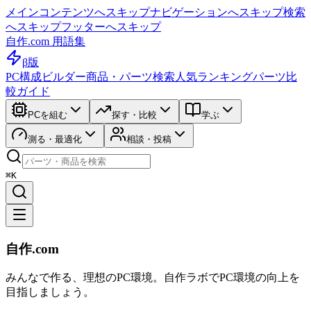
メインコンテンツへスキップ
ナビゲーションへスキップ
検索
へスキップ
フッターへスキップ
自作.com 用語集
β版
PC構成ビルダー
商品・パーツ検索
人気ランキング
パーツ比
較ガイド
PCを組む
探す・比較
学ぶ
測る・最適化
相談・投稿
⌘K
自作.com
みんなで作る、理想のPC環境
。
自作ラボ
でPC環境の向上を
目指しましょう。