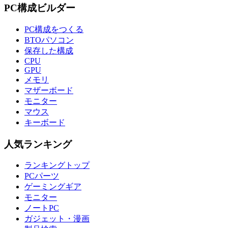
PC構成ビルダー
PC構成をつくる
BTOパソコン
保存した構成
CPU
GPU
メモリ
マザーボード
モニター
マウス
キーボード
人気ランキング
ランキングトップ
PCパーツ
ゲーミングギア
モニター
ノートPC
ガジェット・漫画