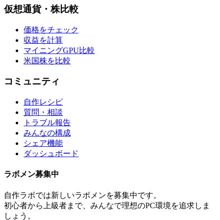
仮想通貨・株比較
価格をチェック
収益を計算
マイニングGPU比較
米国株を比較
コミュニティ
自作レシピ
質問・相談
トラブル報告
みんなの構成
シェア機能
ダッシュボード
ラボメン
募集中
自作ラボ
では新しい
ラボメン
を募集中です。
初心者から上級者まで、みんなで理想のPC環境を追求しま
しょう。