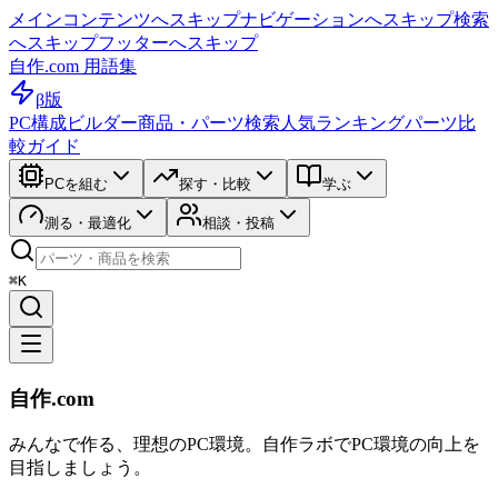
メインコンテンツへスキップ
ナビゲーションへスキップ
検索
へスキップ
フッターへスキップ
自作.com 用語集
β版
PC構成ビルダー
商品・パーツ検索
人気ランキング
パーツ比
較ガイド
PCを組む
探す・比較
学ぶ
測る・最適化
相談・投稿
⌘K
自作.com
みんなで作る、理想のPC環境
。
自作ラボ
でPC環境の向上を
目指しましょう。