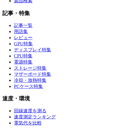
製品検索
記事・特集
記事一覧
用語集
レビュー
GPU特集
ディスプレイ特集
CPU特集
電源特集
ストレージ特集
マザーボード特集
冷却・放熱特集
PCケース特集
速度・環境
回線速度を測る
速度測定ランキング
電気代を比較