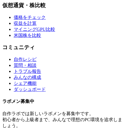
仮想通貨・株比較
価格をチェック
収益を計算
マイニングGPU比較
米国株を比較
コミュニティ
自作レシピ
質問・相談
トラブル報告
みんなの構成
シェア機能
ダッシュボード
ラボメン
募集中
自作ラボ
では新しい
ラボメン
を募集中です。
初心者から上級者まで、みんなで理想のPC環境を追求しま
しょう。