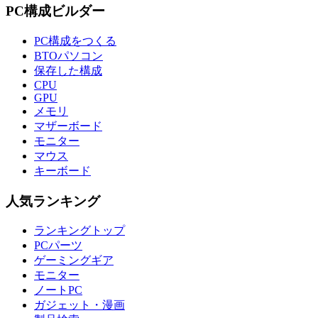
PC構成ビルダー
PC構成をつくる
BTOパソコン
保存した構成
CPU
GPU
メモリ
マザーボード
モニター
マウス
キーボード
人気ランキング
ランキングトップ
PCパーツ
ゲーミングギア
モニター
ノートPC
ガジェット・漫画