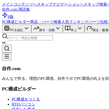
メインコンテンツへスキップ
ナビゲーションへスキップ
検索
自作.com 用語集
β版
PC構成ビルダー
商品・パーツ検索
人気ランキング
パーツ比較
PCを組む
探す・比較
学ぶ
測る・最適
⌘K
自作.com
みんなで作る、理想のPC環境
。
自作ラボ
でPC環境の向上を
PC構成ビルダー
PC構成をつくる
BTOパソコン