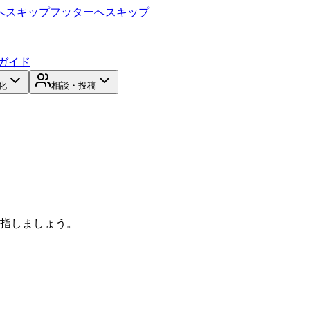
へスキップ
フッターへスキップ
ガイド
化
相談・投稿
目指しましょう。