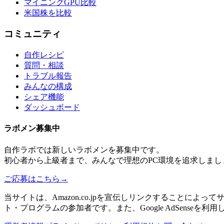
マイニングGPU比較
米国株を比較
コミュニティ
自作レシピ
質問・相談
トラブル報告
みんなの構成
シェア機能
ダッシュボード
ラボメン
募集中
自作ラボ
では新しい
ラボメン
を募集中です。
初心者から上級者まで、みんなで理想のPC環境を追求しまし
ご応募はこちら
→
当サイトは、Amazon.co.jpを宣伝しリンクすることに
ト・プログラムの参加者です。また、Google AdSenseを