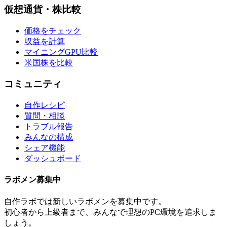
仮想通貨・株比較
価格をチェック
収益を計算
マイニングGPU比較
米国株を比較
コミュニティ
自作レシピ
質問・相談
トラブル報告
みんなの構成
シェア機能
ダッシュボード
ラボメン
募集中
自作ラボ
では新しい
ラボメン
を募集中です。
初心者から上級者まで、みんなで理想のPC環境を追求しま
しょう。