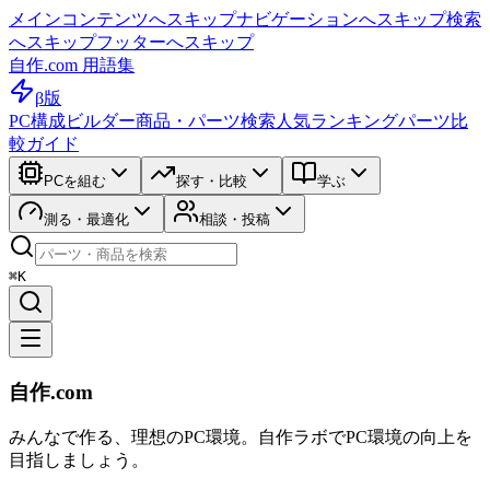
メインコンテンツへスキップ
ナビゲーションへスキップ
検索
へスキップ
フッターへスキップ
自作.com 用語集
β版
PC構成ビルダー
商品・パーツ検索
人気ランキング
パーツ比
較ガイド
PCを組む
探す・比較
学ぶ
測る・最適化
相談・投稿
⌘K
自作.com
みんなで作る、理想のPC環境
。
自作ラボ
でPC環境の向上を
目指しましょう。