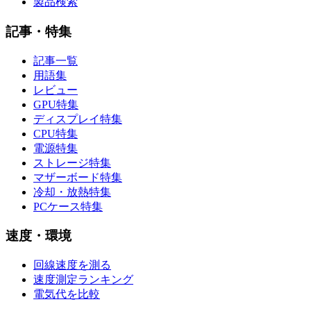
製品検索
記事・特集
記事一覧
用語集
レビュー
GPU特集
ディスプレイ特集
CPU特集
電源特集
ストレージ特集
マザーボード特集
冷却・放熱特集
PCケース特集
速度・環境
回線速度を測る
速度測定ランキング
電気代を比較