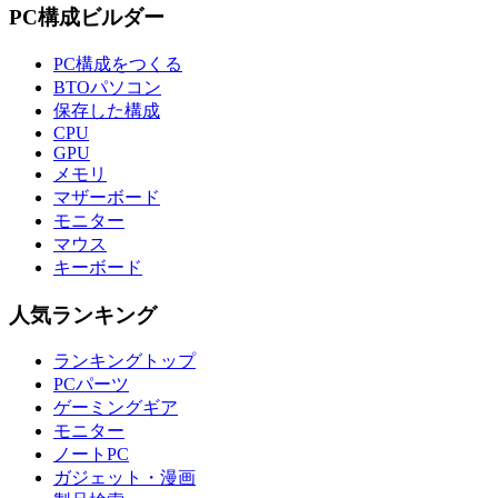
PC構成ビルダー
PC構成をつくる
BTOパソコン
保存した構成
CPU
GPU
メモリ
マザーボード
モニター
マウス
キーボード
人気ランキング
ランキングトップ
PCパーツ
ゲーミングギア
モニター
ノートPC
ガジェット・漫画